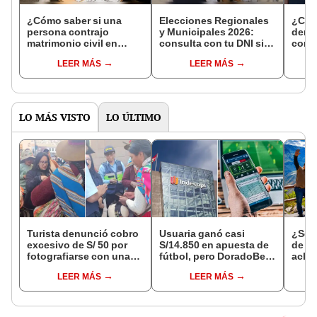
¿Cómo saber si una
Elecciones Regionales
¿Cóm
persona contrajo
y Municipales 2026:
denun
matrimonio civil en
consulta con tu DNI si
con 
Reniec?
fuiste elegido miembro
LEER MÁS
LEER MÁS
de mesa para este 4 de
octubre en el link oficial
de la ONPE
LO MÁS VISTO
LO ÚLTIMO
Turista denunció cobro
Usuaria ganó casi
¿Se t
excesivo de S/ 50 por
S/14.850 en apuesta de
de a
fotografiarse con una
fútbol, pero DoradoBet
aclar
alpaca en Cusco y
se negó a pagar:
largo
LEER MÁS
LEER MÁS
Serenazgo recuperó el
Indecopi multó a la
del 6
dinero
empresa con más de S/
19.000