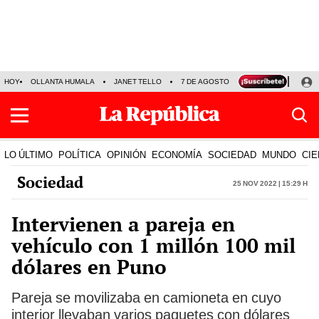
HOY
OLLANTA HUMALA
JANET TELLO
7 DE AGOSTO
TINKA RESULTADOS
LO ÚLTIMO
POLÍTICA
OPINIÓN
ECONOMÍA
SOCIEDAD
MUNDO
CIE
Sociedad
25 Nov 2022 | 15:29 h
Intervienen a pareja en
vehículo con 1 millón 100 mil
dólares en Puno
Pareja se movilizaba en camioneta en cuyo
interior llevaban varios paquetes con dólares