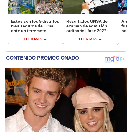
Estos son los 9 distritos
Resultados UNSA del
Armon
más seguros de Lima
examen de admisión
fue i
ante un terremoto,
ordinario I fase 2027:
bala
según indica el CISMID
link para conocer los
en Ma
LEER MÁS
LEER MÁS
resultados por carreras
páni