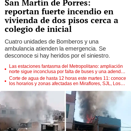
San Martín de Porres:
reportan fuerte incendio en
vivienda de dos pisos cerca a
colegio de inicial
Cuatro unidades de Bomberos y una
ambulancia atienden la emergencia. Se
desconoce si hay heridos por el siniestro.
Las estaciones fantasma del Metropolitano: ampliación
norte sigue inconclusa por falta de buses y una adenda
estancada
Corte de agua de hasta 12 horas este martes 11: conoce
los horarios y zonas afectadas en Miraflores, SJL, Los
Olivos y más