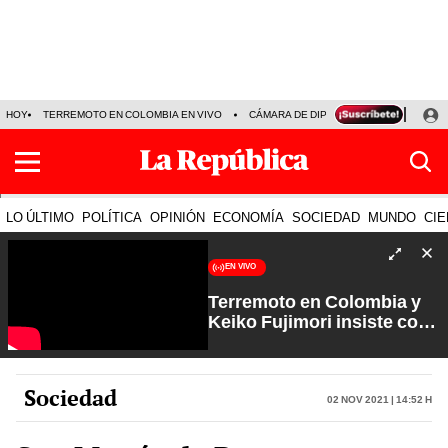
HOY
TERREMOTO EN COLOMBIA EN VIVO
CÁMARA DE DIPUTADOS
PRECIO D
LO ÚLTIMO
POLÍTICA
OPINIÓN
ECONOMÍA
SOCIEDAD
MUNDO
CIE
EN VIVO
Terremoto en Colombia y
Keiko Fujimori insiste con
los feriados | Que No Se Te
Olvide con Carlos Cornejo
Sociedad
02 Nov 2021 | 14:52 h