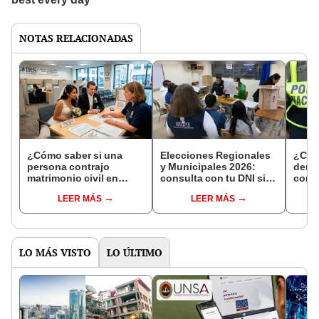
NOTAS RELACIONADAS
¿Cómo saber si una
Elecciones Regionales
¿Cóm
persona contrajo
y Municipales 2026:
denun
matrimonio civil en
consulta con tu DNI si
con 
Reniec?
fuiste elegido miembro
LEER MÁS
LEER MÁS
de mesa para este 4 de
octubre en el link oficial
de la ONPE
LO MÁS VISTO
LO ÚLTIMO