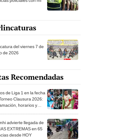
cias policiales con mi
lincaturas
catura del viernes 7 de
o de 2026
tas Recomendadas
os de Liga 1 en la fecha
 Torneo Clausura 2026:
amación, horarios y
 ver
hi advierte llegada de
IAS EXTREMAS en 65
ncias desde HOY