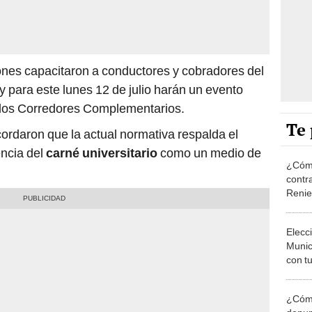
iones capacitaron a conductores y cobradores del
y para este lunes 12 de julio harán un evento
e los Corredores Complementarios.
Te 
ordaron que la actual normativa respalda el
encia del
carné universitario
como un medio de
¿Cómo
contra
Reni
Elecc
Munic
con tu
miemb
de oct
¿Cómo
la O