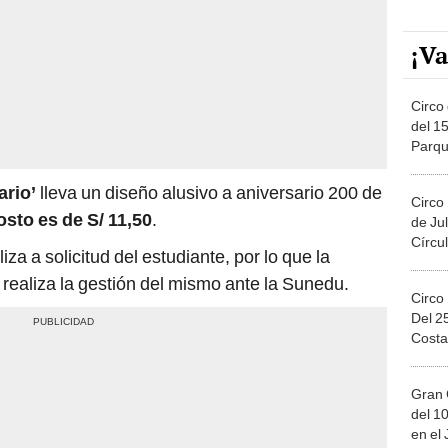
¡Va
Circo 
del 15
Parqu
Migue
ario’
lleva un diseño alusivo a aniversario 200 de
Circo
sto es de S/ 11,50
.
de Jul
Círcul
za a solicitud del estudiante, por lo que la
 realiza la gestión del mismo ante la Sunedu.
Circo
Del 2
Costa
Gran 
del 10
en el