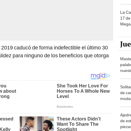
La Ca
17 de 
Mega 
Ju
 2019 caducó de forma indefectible el último 30
validez para ninguno de los beneficios que otorga
Maste
palab
nuest
Solita
de ca
moda.
demue
Ajedre
de es
piezas