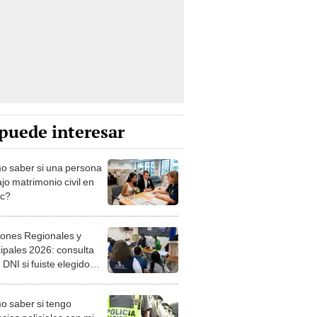
puede interesar
 saber si una persona
jo matrimonio civil en
ec?
iones Regionales y
ipales 2026: consulta
 DNI si fuiste elegido
ro de mesa para este 4
ubre en el link oficial de
 saber si tengo
NPE