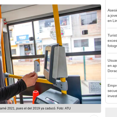
Asesi
a jov
en Li
sospe
Turis
exces
fotog
en Cu
recup
Usuar
en ap
Dorad
Indec
con m
Empre
secue
inves
cuent
 carné 2021, pues el del 2019 ya caducó. Foto: ATU