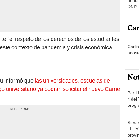
denun
DNI?
Car
e “el respeto de los derechos de los estudiantes
 este contexto de pandemia y crisis económica
Carlin
agost
No
u informó que
las universidades, escuelas de
o universitario ya podían solicitar el nuevo Carné
Partid
4 del
progr
dónde
Senam
LLUV
provi