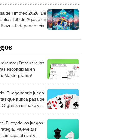
sa de Timoteo 2026: Del
Julio al 30 de Agosto en
Plaza - Independencia
egos
rgrama: ¡Descubre las
ras escondidas en
ro Mastergrama!
rio: El legendario juego
rtas que nunca pasa de
 Organiza el mazo y
stra tu habilidad.
z: El rey de los juegos
trategia. Mueve tus
, anticipa al rival y