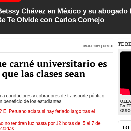
Betssy Chávez en México y su abogado h
Se Te Olvide con Carlos Cornejo
TE R
09 Jul 2021 | 16:35 h
e carné universitario es
 que las clases sean
 a conductores y cobradores de transporte público
OLLA
 beneficio de los estudiantes.
LA T
GUIO
 El Peruano aclara si hay feriado largo tras el
ao no tendrán luz hasta por 12 horas del 5 al 7 de
LO
ectadas