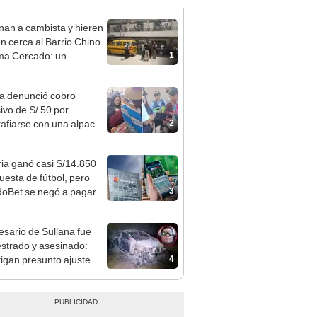
nan a cambista y hieren
en cerca al Barrio Chino
1
ma Cercado: un
choso detenido
ta denunció cobro
ivo de S/ 50 por
2
rafiarse con una alpaca
sco y Serenazgo
eró el dinero
ia ganó casi S/14.850
uesta de fútbol, pero
3
oBet se negó a pagar:
opi multó a la empresa
ás de S/ 19.000
sario de Sullana fue
strado y asesinado:
4
tigan presunto ajuste de
as en Piura