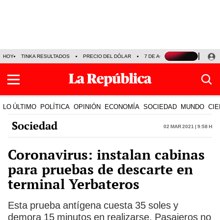
HOY
TINKA RESULTADOS
PRECIO DEL DÓLAR
7 DE AGOSTO
OLLANTA H
LO ÚLTIMO
POLÍTICA
OPINIÓN
ECONOMÍA
SOCIEDAD
MUNDO
CIE
Sociedad
02 Mar 2021 | 9:58 h
Coronavirus: instalan cabinas
para pruebas de descarte en
terminal Yerbateros
Esta prueba antígena cuesta 35 soles y
demora 15 minutos en realizarse. Pasajeros no