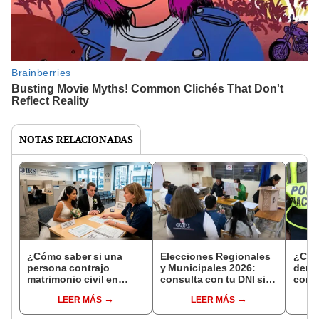
NOTAS RELACIONADAS
¿Cómo saber si una
Elecciones Regionales
¿Cóm
persona contrajo
y Municipales 2026:
denun
matrimonio civil en
consulta con tu DNI si
con 
Reniec?
fuiste elegido miembro
LEER MÁS
LEER MÁS
de mesa para este 4 de
octubre en el link oficial