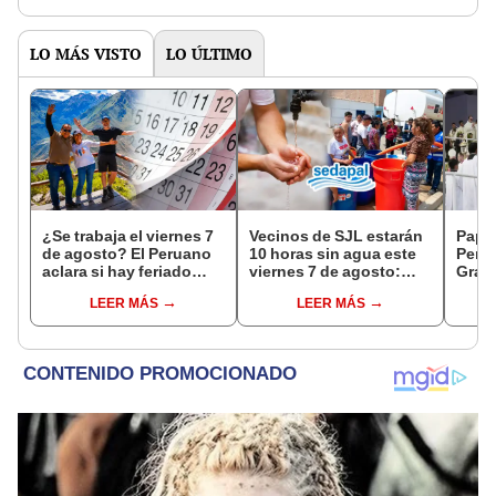
de la ONPE
LO MÁS VISTO
LO ÚLTIMO
¿Se trabaja el viernes 7
Vecinos de SJL estarán
Papa 
de agosto? El Peruano
10 horas sin agua este
Perú:
aclara si hay feriado
viernes 7 de agosto:
Graci
largo tras el descanso
revisa las zonas
la Ba
LEER MÁS
LEER MÁS
del 6 de agosto
afectadas, según
Palm
Sedapal