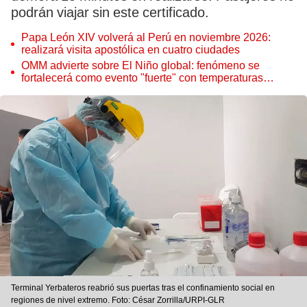
podrán viajar sin este certificado.
Papa León XIV volverá al Perú en noviembre 2026:
realizará visita apostólica en cuatro ciudades
OMM advierte sobre El Niño global: fenómeno se
fortalecerá como evento "fuerte" con temperaturas
récord este 2026
Terminal Yerbateros reabrió sus puertas tras el confinamiento social en
regiones de nivel extremo. Foto: César Zorrilla/URPI-GLR