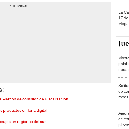
La Ca
17 de 
Mega 
Ju
Maste
palab
nuest
Solita
s:
de ca
moda.
e Alarcón de comisión de Fiscalización
demue
productos en feria digital
Ajedre
de es
eajes en regiones del sur
piezas