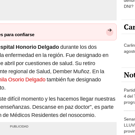
denun
DNI?
Car
s para confiarse
Carlin
Hospital Honorio Delgado
durante los dos
agost
 la enfermedad en la región. Fue designado en
e abril por cuestiones de salud. Su retiro
rente regional de Salud, Dember Muñoz. En la
No
ila Osorio Delgado
también fue designado
to.
Partid
4 del
te difícil momento y les hacemos llegar nuestras
progr
enseñanzas. Descanse en paz doctor”, es parte
dónde
ión de Médicos Residentes del nosocomio.
Senam
LLUV
provi