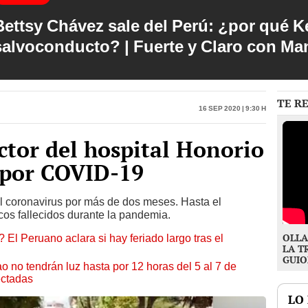
Bettsy Chávez sale del Perú: ¿por qué Ke
salvoconducto? | Fuerte y Claro con M
TE R
16 Sep 2020 | 9:30 h
ctor del hospital Honorio
 por COVID-19
l coronavirus por más de dos meses. Hasta el
os fallecidos durante la pandemia.
OLLA
 El Peruano aclara si hay feriado largo tras el
LA T
GUIO
ao no tendrán luz hasta por 12 horas del 5 al 7 de
ectadas
LO