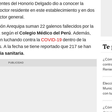
ntes del Honorio Delgado dio a conocer la
octor residente en este establecimiento y en dos
ctor general.
ión Arequipa suman 22 galenos fallecidos por la
 según el
Colegio Médico del Perú
. Además,
en luchando contra la
COVID-19
dentro de la
Te 
 A la fecha se tiene reportado que 217 se han
a sanitaria
.
¿Cómo
contra
Reni
Elecc
Munic
con tu
miemb
de oct
¿Cómo
la O