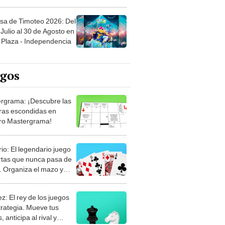
sa de Timoteo 2026: Del
Julio al 30 de Agosto en
Plaza - Independencia
egos
rgrama: ¡Descubre las
ras escondidas en
ro Mastergrama!
rio: El legendario juego
rtas que nunca pasa de
 Organiza el mazo y
stra tu habilidad.
z: El rey de los juegos
trategia. Mueve tus
, anticipa al rival y