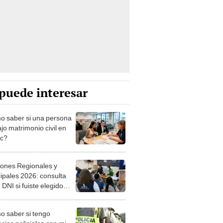
puede interesar
 saber si una persona
jo matrimonio civil en
ec?
iones Regionales y
ipales 2026: consulta
 DNI si fuiste elegido
ro de mesa para este 4
ubre en el link oficial de
 saber si tengo
NPE