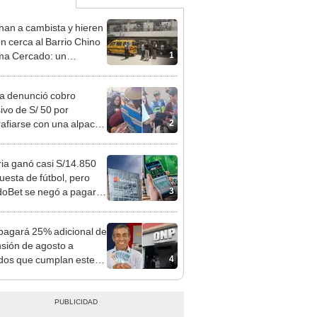
nan a cambista y hieren
en cerca al Barrio Chino
1
ma Cercado: un
choso detenido
ta denunció cobro
ivo de S/ 50 por
2
rafiarse con una alpaca
sco y Serenazgo
eró el dinero
ia ganó casi S/14.850
uesta de fútbol, pero
3
oBet se negó a pagar:
opi multó a la empresa
ás de S/ 19.000
agará 25% adicional de
nsión de agosto a
4
ados que cumplan este
sito: ¿cómo saber si soy
iciario?