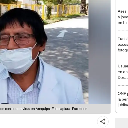
Asesi
a jov
en Li
sospe
Turis
exces
fotog
en Cu
recup
Usuar
en ap
Dorad
Indec
con m
ONP p
la pe
jubil
on con coronavirus en Arequipa. Fotocaptura: Facebook.
requi
benef