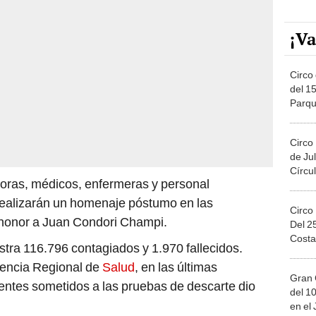
¡Va
Circo 
del 15
Parqu
Migue
Circo
de Jul
Círcul
horas, médicos, enfermeras y personal
 realizarán un homenaje póstumo en las
Circo
 honor a Juan Condori Champi.
Del 2
Costa
istra 116.796 contagiados y 1.970 fallecidos.
rencia Regional de
Salud
, en las últimas
Gran 
entes sometidos a las pruebas de descarte dio
del 10
en el