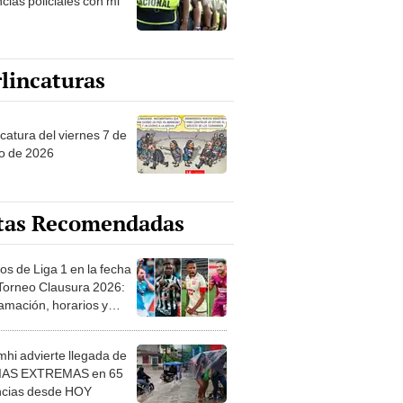
cias policiales con mi
lincaturas
catura del viernes 7 de
o de 2026
tas Recomendadas
os de Liga 1 en la fecha
 Torneo Clausura 2026:
amación, horarios y
 ver
hi advierte llegada de
IAS EXTREMAS en 65
ncias desde HOY