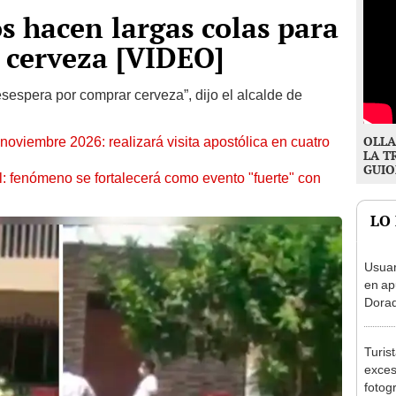
s hacen largas colas para
 cerveza [VIDEO]
esespera por comprar cerveza”, dijo el alcalde de
OLLA
oviembre 2026: realizará visita apostólica en cuatro
LA T
GUIO
: fenómeno se fortalecerá como evento "fuerte" con
LO
Usuar
en ap
Dorad
Indec
con m
Turis
exces
fotog