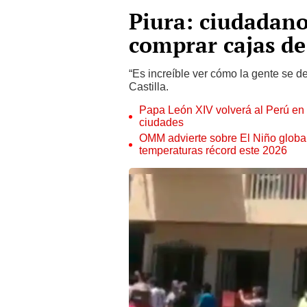
Piura: ciudadano
comprar cajas de
“Es increíble ver cómo la gente se d
Castilla.
Papa León XIV volverá al Perú en n
ciudades
OMM advierte sobre El Niño global
temperaturas récord este 2026