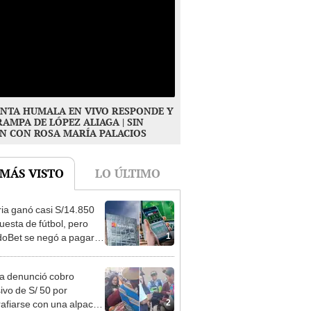
NTA HUMALA EN VIVO RESPONDE Y
RAMPA DE LÓPEZ ALIAGA | SIN
N CON ROSA MARÍA PALACIOS
 MÁS VISTO
LO ÚLTIMO
ia ganó casi S/14.850
uesta de fútbol, pero
1
oBet se negó a pagar:
opi multó a la empresa
ás de S/ 19.000
ta denunció cobro
ivo de S/ 50 por
2
rafiarse con una alpaca