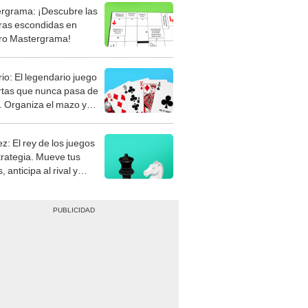
rgrama: ¡Descubre las
ras escondidas en
ro Mastergrama!
rio: El legendario juego
rtas que nunca pasa de
 Organiza el mazo y
stra tu habilidad.
z: El rey de los juegos
trategia. Mueve tus
, anticipa al rival y
gue el jaque mate.