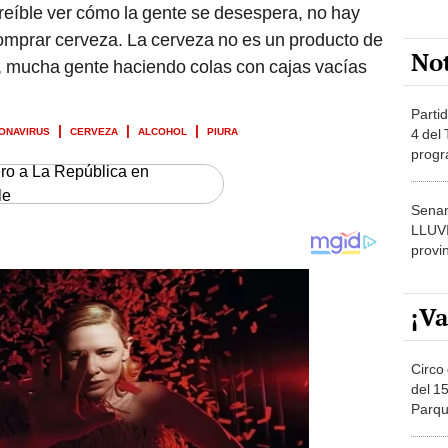
increíble ver cómo la gente se desespera, no hay
comprar cerveza. La cerveza no es un producto de
No
 mucha gente haciendo colas con cajas vacías
Partid
ONAVIRUS
CERVEZA
ALCOHOL
PIURA
4 del
progr
ero a La República en
dónde
le
Senam
LLUV
provi
¡Va
Circo 
del 15
Parqu
Migue