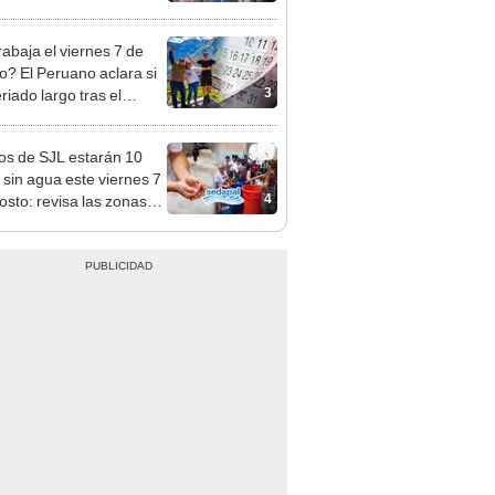
sco y Serenazgo
eró el dinero
rabaja el viernes 7 de
o? El Peruano aclara si
3
riado largo tras el
nso del 6 de agosto
os de SJL estarán 10
 sin agua este viernes 7
4
osto: revisa las zonas
adas, según Sedapal