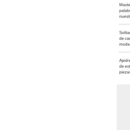
Maste
palab
nuest
Solita
de ca
moda.
demue
Ajedre
de es
piezas
consi