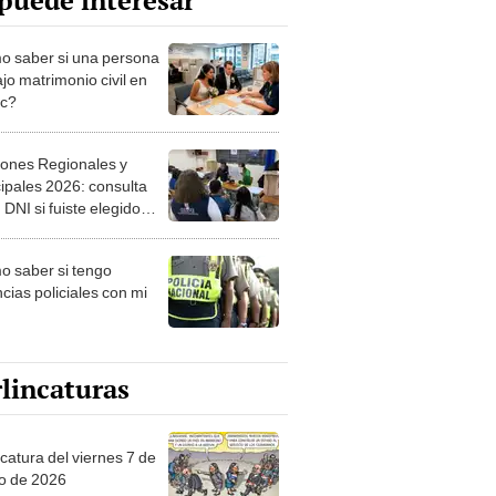
puede interesar
 saber si una persona
jo matrimonio civil en
ec?
iones Regionales y
ipales 2026: consulta
 DNI si fuiste elegido
ro de mesa para este 4
ubre en el link oficial de
 saber si tengo
NPE
cias policiales con mi
lincaturas
catura del viernes 7 de
o de 2026