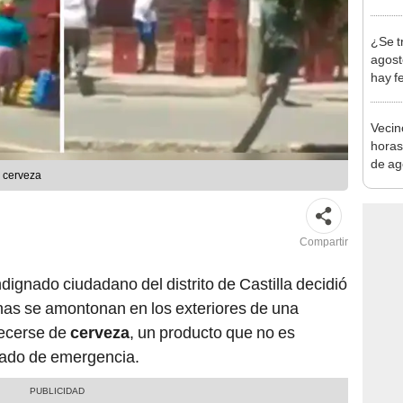
en Cu
recup
¿Se t
agost
hay fe
desca
Vecin
horas
de ag
r cerveza
afect
Compartir
indignado ciudadano del distrito de Castilla decidió
as se amontonan en los exteriores de una
tecerse de
cerveza
, un producto que no es
tado de emergencia.