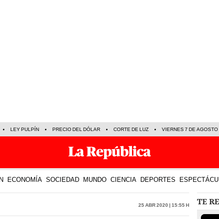
LEY PULPÍN
PRECIO DEL DÓLAR
CORTE DE LUZ
VIERNES 7 DE AGOSTO
N
ECONOMÍA
SOCIEDAD
MUNDO
CIENCIA
DEPORTES
ESPECTÁCU
TE R
25 Abr 2020 | 15:55 h