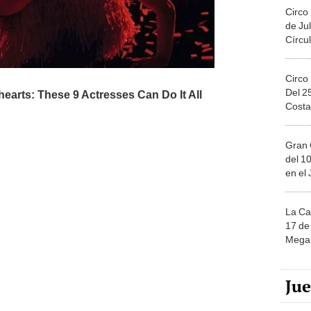
Circo
de Jul
Círcul
Circo
Del 2
Costa
Gran 
del 10
en el
La Ca
17 de 
Mega 
Ju