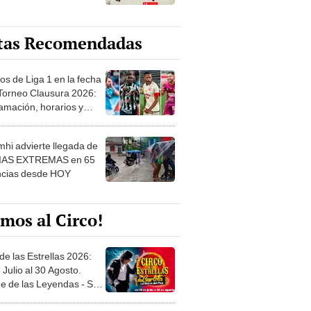
tas Recomendadas
os de Liga 1 en la fecha
 Torneo Clausura 2026:
amación, horarios y
 ver
hi advierte llegada de
IAS EXTREMAS en 65
ncias desde HOY
mos al Circo!
de las Estrellas 2026:
 Julio al 30 Agosto.
e de las Leyendas - San
l