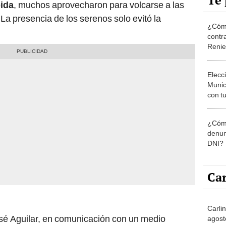
Te 
bida
, muchos aprovecharon para volcarse a las
 La presencia de los serenos solo evitó la
¿Cómo
contra
Reni
Elecc
Munic
con tu
miemb
de oct
¿Cómo
la O
denun
DNI?
Car
Carlin
 José Aguilar, en comunicación con un medio
agost