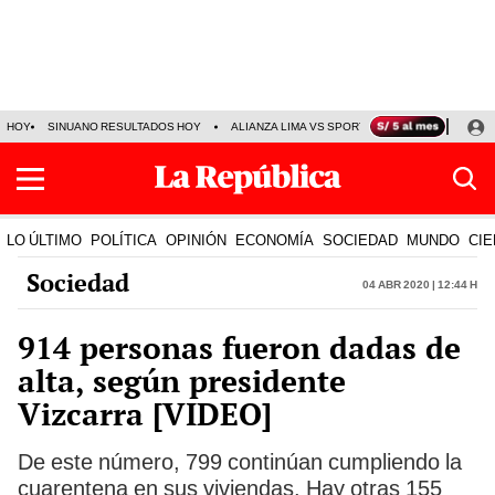
HOY
SINUANO RESULTADOS HOY
ALIANZA LIMA VS SPORT BOYS
JORGE MES
LO ÚLTIMO
POLÍTICA
OPINIÓN
ECONOMÍA
SOCIEDAD
MUNDO
CIE
Sociedad
04 Abr 2020 | 12:44 h
914 personas fueron dadas de
alta, según presidente
Vizcarra [VIDEO]
De este número, 799 continúan cumpliendo la
cuarentena en sus viviendas. Hay otras 155