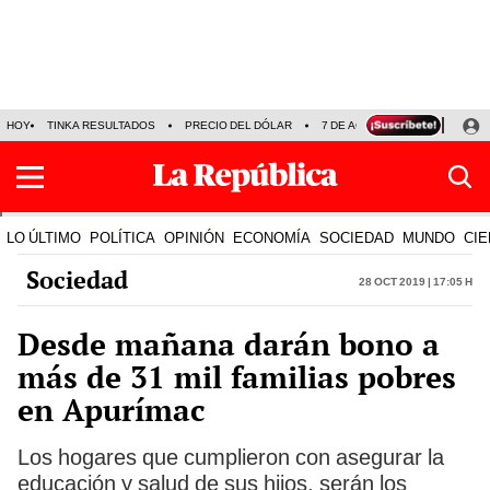
HOY
TINKA RESULTADOS
PRECIO DEL DÓLAR
7 DE AGOSTO
OLLANTA H
LO ÚLTIMO
POLÍTICA
OPINIÓN
ECONOMÍA
SOCIEDAD
MUNDO
CIE
Sociedad
28 Oct 2019 | 17:05 h
Desde mañana darán bono a
más de 31 mil familias pobres
en Apurímac
Los hogares que cumplieron con asegurar la
educación y salud de sus hijos, serán los