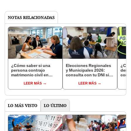
NOTAS RELACIONADAS
¿Cómo saber si una
Elecciones Regionales
¿Cóm
persona contrajo
y Municipales 2026:
denun
matrimonio civil en
consulta con tu DNI si
con 
Reniec?
fuiste elegido miembro
LEER MÁS
LEER MÁS
de mesa para este 4 de
octubre en el link oficial
de la ONPE
LO MÁS VISTO
LO ÚLTIMO