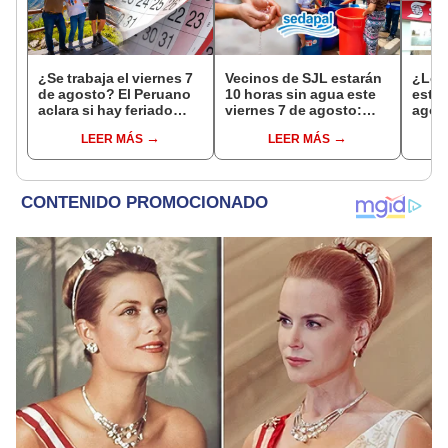
¿Se trabaja el viernes 7
Vecinos de SJL estarán
¿Los
de agosto? El Peruano
10 horas sin agua este
este 
aclara si hay feriado
viernes 7 de agosto:
agos
largo tras el descanso
revisa las zonas
horar
LEER MÁS
LEER MÁS
del 6 de agosto
afectadas, según
habil
Sedapal
Inter
Banc