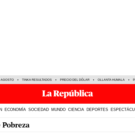
E AGOSTO
TINKA RESULTADOS
PRECIO DEL DÓLAR
OLLANTA HUMALA
P
N
ECONOMÍA
SOCIEDAD
MUNDO
CIENCIA
DEPORTES
ESPECTÁCU
e Pobreza