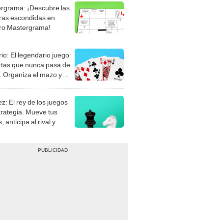
rgrama: ¡Descubre las
ras escondidas en
ro Mastergrama!
rio: El legendario juego
rtas que nunca pasa de
 Organiza el mazo y
stra tu habilidad.
z: El rey de los juegos
trategia. Mueve tus
, anticipa al rival y
gue el jaque mate.