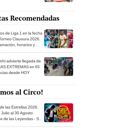
tas Recomendadas
os de Liga 1 en la fecha
 Torneo Clausura 2026:
amación, horarios y
 ver
hi advierte llegada de
IAS EXTREMAS en 65
ncias desde HOY
mos al Circo!
de las Estrellas 2026:
 Julio al 30 Agosto.
e de las Leyendas - San
l