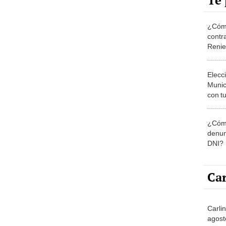
Te 
¿Cómo
contra
Reni
Elecc
Munic
con tu
miemb
de oct
¿Cómo
la O
denun
DNI?
Car
Carli
agost