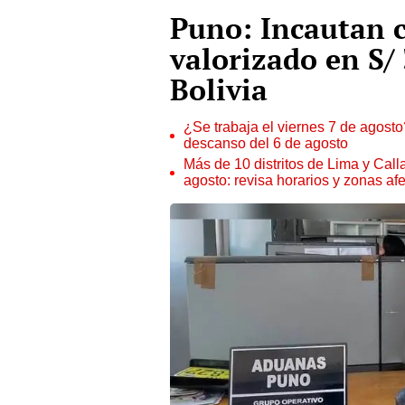
Puno: Incautan 
valorizado en S/
Bolivia
¿Se trabaja el viernes 7 de agosto?
descanso del 6 de agosto
Más de 10 distritos de Lima y Call
agosto: revisa horarios y zonas af