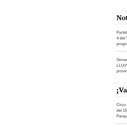
No
Partid
4 del
progr
dónde
Senam
LLUV
provi
¡Va
Circo 
del 15
Parqu
Migue