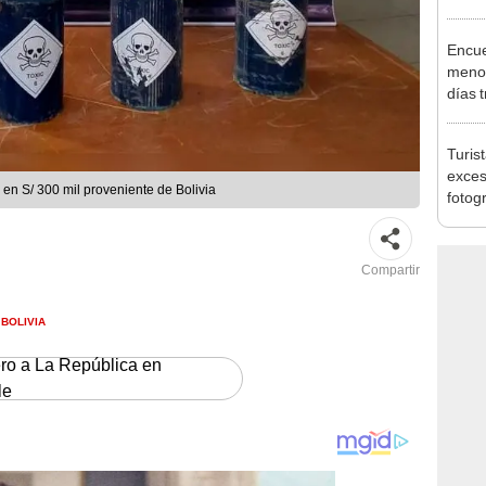
pymes
benef
Encue
menor
días 
sujet
PNP b
Turis
exces
en S/ 300 mil proveniente de Bolivia
fotog
en Cu
recup
Compartir
BOLIVIA
ero a La República en
le