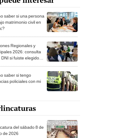
puede interesar
 saber si una persona
jo matrimonio civil en
ec?
iones Regionales y
ipales 2026: consulta
 DNI si fuiste elegido
ro de mesa para este 4
ubre en el link oficial de
 saber si tengo
NPE
cias policiales con mi
lincaturas
ncatura del sábado 8 de
o de 2026