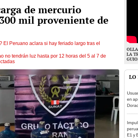
carga de mercurio
 300 mil proveniente de
 El Peruano aclara si hay feriado largo tras el
OLLA
LA T
ao no tendrán luz hasta por 12 horas del 5 al 7 de
GUIO
ectadas
LO
Usuar
en ap
Dorad
Indec
con m
Impul
perua
E1 y 