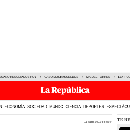
NUANO RESULTADOS HOY
CASO MOCHASUELDOS
MIGUEL TORRES
LEY PU
N
ECONOMÍA
SOCIEDAD
MUNDO
CIENCIA
DEPORTES
ESPECTÁCU
TE R
11 Abr 2019 | 5:50 h