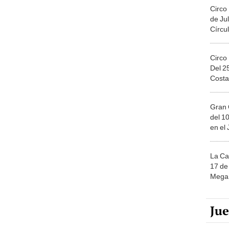
Circo
de Jul
Círcul
Circo
Del 2
Costa
Gran 
del 10
en el
La Ca
17 de 
Mega 
Ju