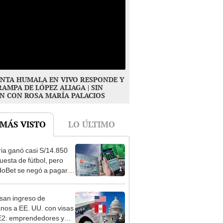
NTA HUMALA EN VIVO RESPONDE Y
RAMPA DE LÓPEZ ALIAGA | SIN
N CON ROSA MARÍA PALACIOS
 MÁS VISTO
LO ÚLTIMO
ia ganó casi S/14.850
uesta de fútbol, pero
1
oBet se negó a pagar:
opi multó a la empresa
ás de S/ 19.000
san ingreso de
nos a EE. UU. con visas
2
E2: emprendedores y