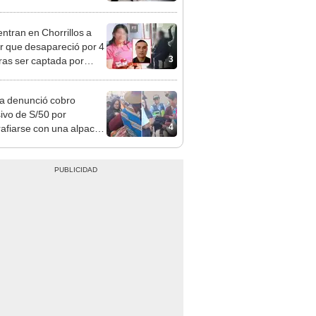
 serían los más
iciados
ntran en Chorrillos a
 que desapareció por 4
3
tras ser captada por
o que conoció en Roblox:
usca al implicado
ta denunció cobro
ivo de S/50 por
4
rafiarse con una alpaca
sco: serenazgo
eró el dinero