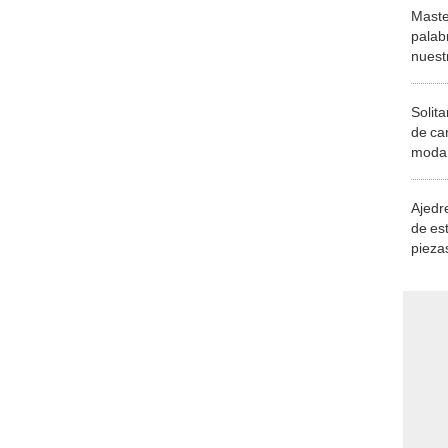
Maste
palab
nuest
Solita
de ca
moda.
demue
Ajedre
de es
piezas
consi