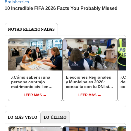
NOTAS RELACIONADAS
¿Cómo saber si una
Elecciones Regionales
¿Cóm
persona contrajo
y Municipales 2026:
denun
matrimonio civil en
consulta con tu DNI si
con 
Reniec?
fuiste elegido miembro
LEER MÁS
LEER MÁS
de mesa para este 4 de
octubre en el link oficial
de la ONPE
LO MÁS VISTO
LO ÚLTIMO