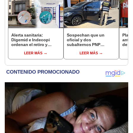
Alerta sanitaria:
Sospechan que un
Plaza
Digemid e Indecopi
oficial y dos
antes
ordenan el retiro y
subalternos PNP
de ag
destrucción de estos
cambiaron 40 paquetes
Perú:
LEER MÁS
LEER MÁS
productos médicos
de cocaína por yeso
hasta
contra el cáncer por
riesgos a la salud