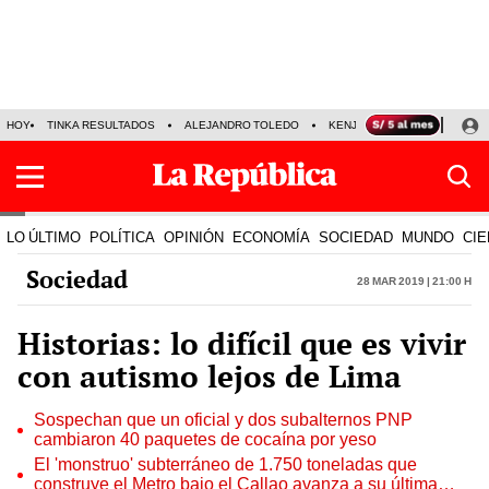
HOY
TINKA RESULTADOS
ALEJANDRO TOLEDO
KENJI FUJIMORI
PRECIO
LO ÚLTIMO
POLÍTICA
OPINIÓN
ECONOMÍA
SOCIEDAD
MUNDO
CIE
Sociedad
28 Mar 2019 | 21:00 h
Historias: lo difícil que es vivir
con autismo lejos de Lima
Sospechan que un oficial y dos subalternos PNP
cambiaron 40 paquetes de cocaína por yeso
El 'monstruo' subterráneo de 1.750 toneladas que
construye el Metro bajo el Callao avanza a su última