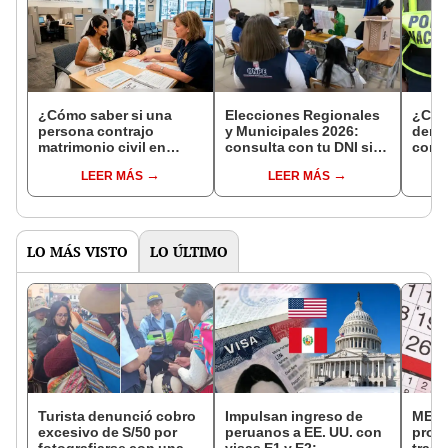
¿Cómo saber si una
Elecciones Regionales
¿Cóm
persona contrajo
y Municipales 2026:
denun
matrimonio civil en
consulta con tu DNI si
con 
Reniec?
fuiste elegido miembro
LEER MÁS
LEER MÁS
de mesa para este 4 de
octubre en el link oficial
de la ONPE
LO MÁS VISTO
LO ÚLTIMO
Turista denunció cobro
Impulsan ingreso de
MEF 
excesivo de S/50 por
peruanos a EE. UU. con
prop
fotografiarse con una
visas E1 y E2:
trasl