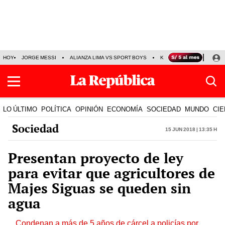
HOY
JORGE MESSI
ALIANZA LIMA VS SPORT BOYS
KENJI FUJIMORI
PRE
LO ÚLTIMO
POLÍTICA
OPINIÓN
ECONOMÍA
SOCIEDAD
MUNDO
CIE
Sociedad
15 Jun 2018 | 13:35 h
Presentan proyecto de ley
para evitar que agricultores de
Majes Siguas se queden sin
agua
Condenan a más de 5 años de cárcel a policías por