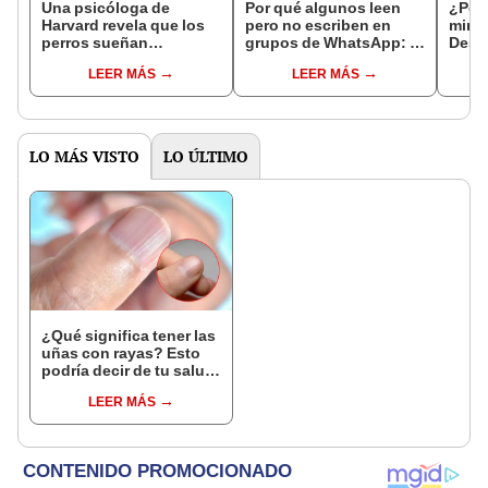
Una psicóloga de
Por qué algunos leen
¿Por
Harvard revela que los
pero no escriben en
mirad
perros sueñan
grupos de WhatsApp: lo
Desc
visualmente que juegan
que revela la psicología
psico
LEER MÁS
LEER MÁS
con sus dueños
sobre el silencio digital
este
la c
LO MÁS VISTO
LO ÚLTIMO
¿Qué significa tener las
uñas con rayas? Esto
podría decir de tu salud
y así puedes eliminarlas
LEER MÁS