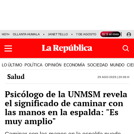
HOY
OLLANTA HUMALA
JANET TELLO
7 DE AGOSTO
TINKA RESULTADOS
LO ÚLTIMO
POLÍTICA
OPINIÓN
ECONOMÍA
SOCIEDAD
MUNDO
CIE
Salud
29 Ago 2025 | 20:06 h
Psicólogo de la UNMSM revela
el significado de caminar con
las manos en la espalda: "Es
muy amplio"