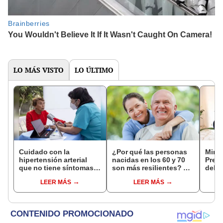
LO MÁS VISTO
LO ÚLTIMO
Cuidado con la
¿Por qué las personas
Minsa
hipertensión arterial
nacidas en los 60 y 70
Preve
que no tiene síntomas
son más resilientes? La
del 
iniciales
psicología no relaciona
alert
LEER MÁS
LEER MÁS
su capacidad de
¿Cómo
superar adversidades
deng
con la crianza