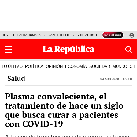
HOY
OLLANTA HUMALA
JANET TELLO
7 DE AGOSTO
TINKA RESULTADOS
LO ÚLTIMO
POLÍTICA
OPINIÓN
ECONOMÍA
SOCIEDAD
MUNDO
CIE
Salud
03 Abr 2020 | 15:23 h
Plasma convaleciente, el
tratamiento de hace un siglo
que busca curar a pacientes
con COVID-19