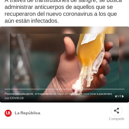
A través de transfusiones de sangre, se busca
administrar anticuerpos de aquellos que se
recuperaron del nuevo coronavirus a los que
aún están infectados.
Plasma convaleciente, el tratamiento de hace un siglo que busca curar a pacientes
1
/
3
con COVID-19
La República
Compartir