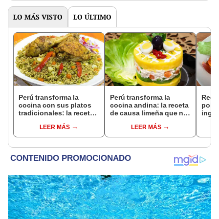
LO MÁS VISTO
LO ÚLTIMO
Perú transforma la
Perú transforma la
Rece
cocina con sus platos
cocina andina: la receta
pollo
tradicionales: la receta
de causa limeña que no
ingre
de arroz con pollo que
puedes dejar de probar
case
LEER MÁS
LEER MÁS
no puedes dejar de
probar