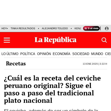
HOY
TINKA RESULTADOS
ALEJANDRO TOLEDO
KENJI FUJIMORI
PRECIO
LO ÚLTIMO
POLÍTICA
OPINIÓN
ECONOMÍA
SOCIEDAD
MUNDO
CIE
Recetas
13 Ene 2025 | 3:22 h
¿Cuál es la receta del ceviche
peruano original? Sigue el
paso a paso del tradicional
plato nacional