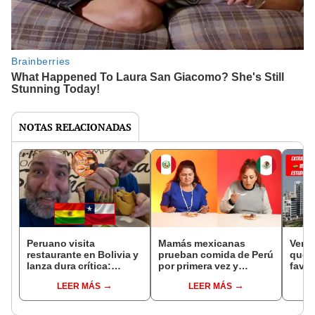
NOTAS RELACIONADAS
Peruano visita
Mamás mexicanas
Venez
restaurante en Bolivia y
prueban comida de Perú
qué P
lanza dura crítica:
por primera vez y
favor
“Tienen que aprender a
generan polémica en
gast
LEER MÁS
LEER MÁS
comer”
redes sociales: “No lo
lugar
paso como ceviche”