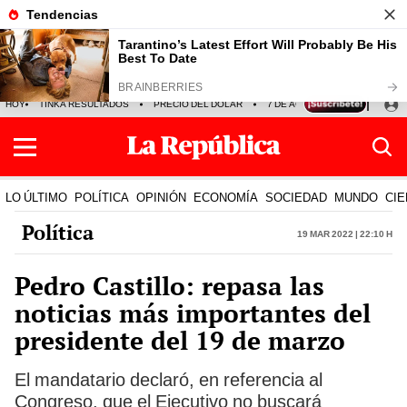
HOY
TINKA RESULTADOS
PRECIO DEL DÓLAR
7 DE AGOSTO
OLLANTA H
LO ÚLTIMO
POLÍTICA
OPINIÓN
ECONOMÍA
SOCIEDAD
MUNDO
CIE
Política
19 Mar 2022 | 22:10 h
Pedro Castillo: repasa las
noticias más importantes del
presidente del 19 de marzo
El mandatario declaró, en referencia al
Congreso, que el Ejecutivo no buscará