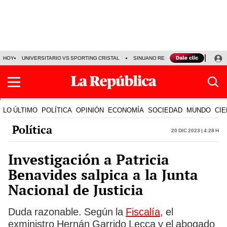
HOY
UNIVERSITARIO VS SPORTING CRISTAL
SINUANO RESULTADOS HOY
CA
LO ÚLTIMO
POLÍTICA
OPINIÓN
ECONOMÍA
SOCIEDAD
MUNDO
CIE
Política
20 Dic 2023 | 4:28 h
Investigación a Patricia
Benavides salpica a la Junta
Nacional de Justicia
Duda razonable. Según la
Fiscalía
, el
exministro Hernán Garrido Lecca y el abogado