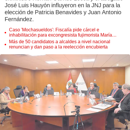
José Luis Hauyón influyeron en la JNJ para la
elección de Patricia Benavides y Juan Antonio
Fernández.
Caso 'Mochasueldos': Fiscalía pide cárcel e
inhabilitación para excongresista fujimorista María
Cordero Jon Tay
Más de 50 candidatos a alcaldes a nivel nacional
renuncian y dan paso a la reelección encubierta