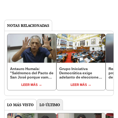
NOTAS RELACIONADAS
Antauro Humala:
Grupo Iniciativa
Recto
"Saldremos del Pacto de
Democrática exige
prop
San José porque vamos
adelanto de elecciones
de un
a fusilar a los
tras amenaza del
condu
LEER MÁS
LEER MÁS
expresidentes"
Congreso a la JNJ
elec
LO MÁS VISTO
LO ÚLTIMO