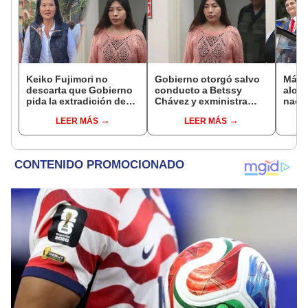
Keiko Fujimori no
Gobierno otorgó salvo
Más d
descarta que Gobierno
conducto a Betssy
alcal
pida la extradición de
Chávez y exministra
nacio
Betssy Chávez: "Está
viajó a México en la
dan p
LEER MÁS
LEER MÁS
dentro de nuestras
madrugada
encu
facultades"