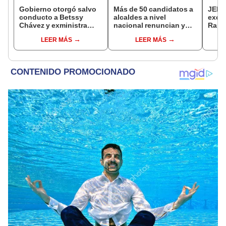
Gobierno otorgó salvo
Más de 50 candidatos a
JEE 
conducto a Betssy
alcaldes a nivel
excl
Chávez y exministra
nacional renuncian y
Ramí
viajó a México en la
dan paso a la reelección
cand
LEER MÁS
LEER MÁS
madrugada
encubierta
regio
sent