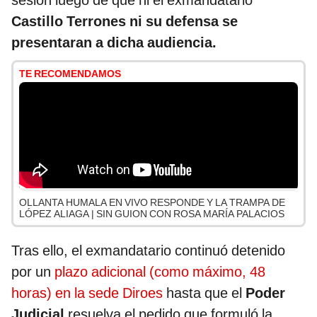
sesión luego de que ni el exmandatario
Castillo Terrones ni su defensa se
presentaran a dicha audiencia.
TE RECOMENDAMOS
OLLANTA HUMALA EN VIVO RESPONDE Y LA TRAMPA DE
LÓPEZ ALIAGA | SIN GUION CON ROSA MARÍA PALACIOS
Tras ello, el exmandatario continuó detenido
por un
plazo adicional (como máximo, 48
horas) en la sede Diroes
hasta que el
Poder
Judicial
resuelva el pedido que formuló la