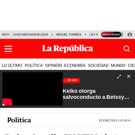
HOY
CASO MOCHASUELDOS
MIGUEL TORRES
LEY PULPÍN
PRECIO DEL
LO ÚLTIMO
POLÍTICA
OPINIÓN
ECONOMÍA
SOCIEDAD
MUNDO
CIE
EN VIVO
Keiko otorga
salvoconducto a Betssy
Chávez y renuevan
Petroperú | Sin Guion con
Rosa María Palacios
Política
20 Ene 2023 | 15:48 h