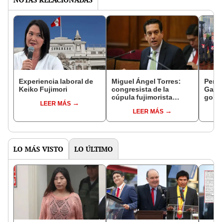
Experiencia laboral de
Miguel Ángel Torres:
Perfi
Keiko Fujimori
congresista de la
Gabin
cúpula fujimorista
gobi
LEER MÁS
controlará el primer año
Fujim
LEER MÁS
del Senado
LO MÁS VISTO
LO ÚLTIMO