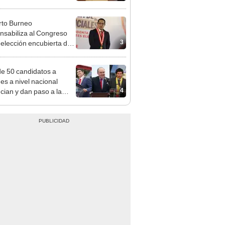
a no representan al JNE
to Burneo
nsabiliza al Congreso
3
eelección encubierta de
des
e 50 candidatos a
des a nivel nacional
4
cian y dan paso a la
cción encubierta