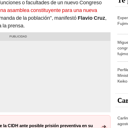
Te 
, funciones o facultades de un nuevo Congreso
 una asamblea constituyente para una nueva
manda de la población”, manifestó
Flavio Cruz
,
Exper
Fujim
a la prensa.
Migue
congr
fujimo
prime
Perfi
Minist
Keiko
Car
Carli
agost
e la CIDH ante posible prisión preventiva en su