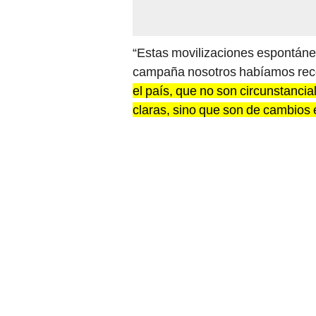
“Estas movilizaciones espontáne
campaña nosotros habíamos reco
el país, que no son circunstancia
claras, sino que son de cambios 