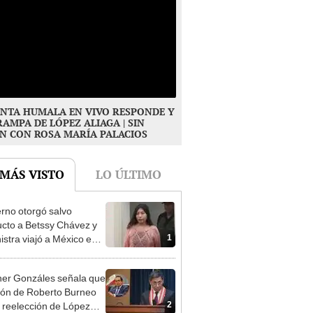
NTA HUMALA EN VIVO RESPONDE Y
RAMPA DE LÓPEZ ALIAGA | SIN
N CON ROSA MARÍA PALACIOS
 MÁS VISTO
LO ÚLTIMO
rno otorgó salvo
cto a Betssy Chávez y
1
istra viajó a México en
adrugada
er Gonzáles señala que
ión de Roberto Burneo
2
 reelección de López