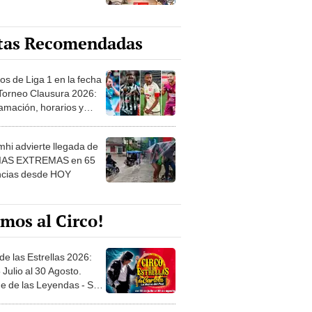
tas Recomendadas
os de Liga 1 en la fecha
 Torneo Clausura 2026:
amación, horarios y
 ver
hi advierte llegada de
IAS EXTREMAS en 65
ncias desde HOY
mos al Circo!
de las Estrellas 2026:
 Julio al 30 Agosto.
e de las Leyendas - San
l