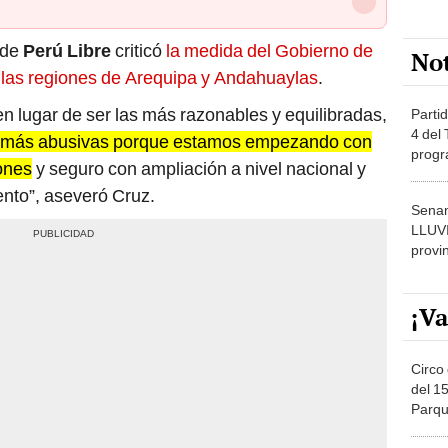
 de
Perú Libre
criticó
la medida del Gobierno de
No
las regiones de Arequipa y Andahuaylas
.
en lugar de ser las más razonables y equilibradas,
Partid
4 del
 más abusivas porque estamos empezando con
progr
iones
y seguro con ampliación a nivel nacional y
dónde
nto”, aseveró Cruz.
Senam
LLUV
provi
¡Va
Circo 
del 15
Parqu
Migue