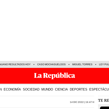
NUANO RESULTADOS HOY
CASO MOCHASUELDOS
MIGUEL TORRES
LEY PU
N
ECONOMÍA
SOCIEDAD
MUNDO
CIENCIA
DEPORTES
ESPECTÁCU
TE R
14 Dic 2022 | 16:47 h