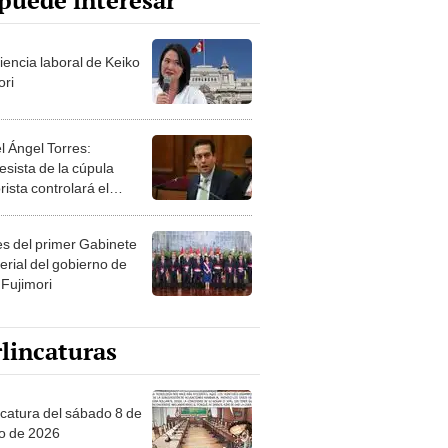
puede interesar
iencia laboral de Keiko
ori
l Ángel Torres:
esista de la cúpula
rista controlará el
r año del Senado
les del primer Gabinete
erial del gobierno de
 Fujimori
lincaturas
ncatura del sábado 8 de
o de 2026