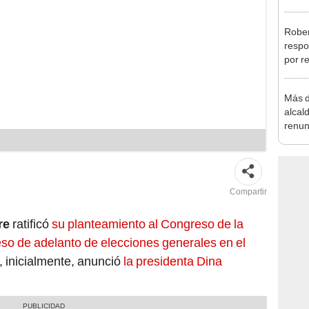
Aliag
Rober
respo
por r
alcal
Más d
alcal
renun
reele
Compartir
re
ratificó
su planteamiento al Congreso de la
so de adelanto de elecciones generales en el
, inicialmente, anunció
la presidenta Dina