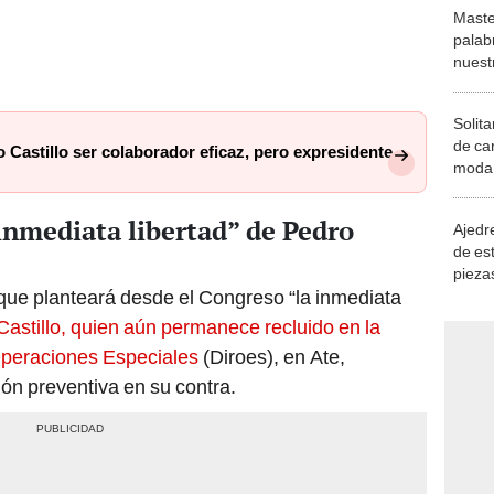
Maste
palab
nuest
Solita
de ca
o Castillo ser colaborador eficaz, pero expresidente
moda.
demue
 inmediata libertad” de Pedro
Ajedre
de es
piezas
que planteará desde el Congreso “la inmediata
consi
Castillo, quien aún permanece recluido en la
 Operaciones Especiales
(Diroes), en Ate,
ón preventiva en su contra.