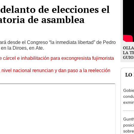
delanto de elecciones el
atoria de asamblea
rá desde el Congreso “la inmediata libertad” de Pedro
OLLA
 en la Diroes, en Ate.
LA T
GUIO
 cárcel e inhabilitación para excongresista fujimorista
 nivel nacional renuncian y dan paso a la reelección
LO
Gobie
condu
exmin
la m
Gunth
posic
sobre