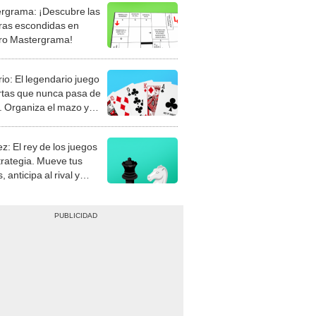
rgrama: ¡Descubre las
ras escondidas en
ro Mastergrama!
rio: El legendario juego
rtas que nunca pasa de
 Organiza el mazo y
stra tu habilidad.
z: El rey de los juegos
trategia. Mueve tus
, anticipa al rival y
gue el jaque mate.