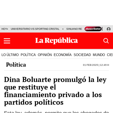
HOY
UNIVERSITARIO VS SPORTING CRISTAL
SINUANO RESULTADOS HOY
CA
LO ÚLTIMO
POLÍTICA
OPINIÓN
ECONOMÍA
SOCIEDAD
MUNDO
CIE
Política
01 Feb 2025 | 12:49 h
Dina Boluarte promulgó la ley
que restituye el
financiamiento privado a los
partidos políticos