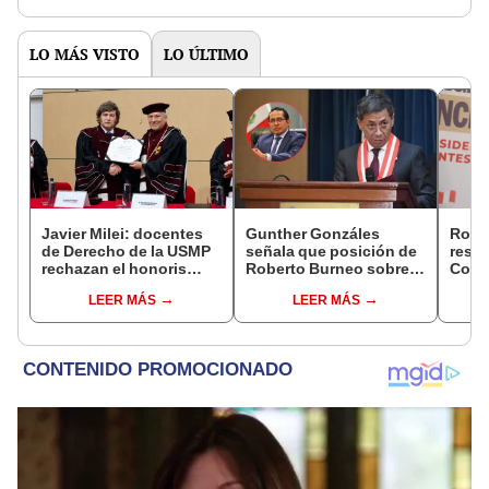
LO MÁS VISTO
LO ÚLTIMO
Javier Milei: docentes
Gunther Gonzáles
Robe
de Derecho de la USMP
señala que posición de
respo
rechazan el honoris
Roberto Burneo sobre
Cong
causa otorgado al
reelección de López
reele
LEER MÁS
LEER MÁS
presidente de Argentina
Aliaga no representan al
de al
JNE