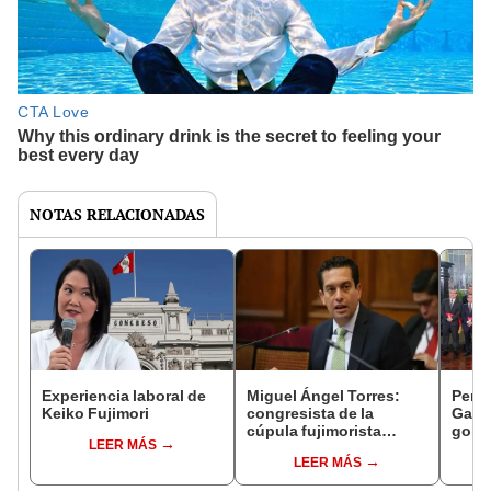
NOTAS RELACIONADAS
Experiencia laboral de
Miguel Ángel Torres:
Perfi
Keiko Fujimori
congresista de la
Gabin
cúpula fujimorista
gobi
LEER MÁS
controlará el primer año
Fujim
LEER MÁS
del Senado