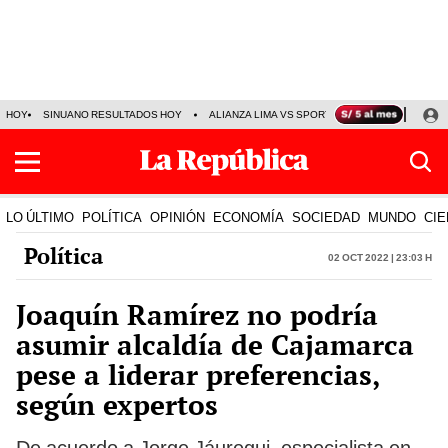
HOY
SINUANO RESULTADOS HOY
ALIANZA LIMA VS SPORT BOYS
JORGE MES
LO ÚLTIMO
POLÍTICA
OPINIÓN
ECONOMÍA
SOCIEDAD
MUNDO
CIE
Política
02 Oct 2022 | 23:03 h
Joaquín Ramírez no podría
asumir alcaldía de Cajamarca
pese a liderar preferencias,
según expertos