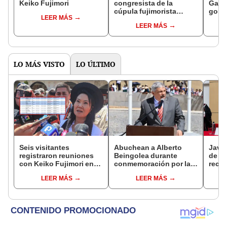
Keiko Fujimori
congresista de la
Gabin
cúpula fujimorista
gobi
LEER MÁS
controlará el primer año
Fujim
LEER MÁS
del Senado
LO MÁS VISTO
LO ÚLTIMO
Seis visitantes
Abuchean a Alberto
Javie
registraron reuniones
Beingolea durante
de D
con Keiko Fujimori en
conmemoración por la
recha
las mismas horas que la
Batalla de Junín
causa
LEER MÁS
LEER MÁS
presidenta se
presi
encontraba en Junín