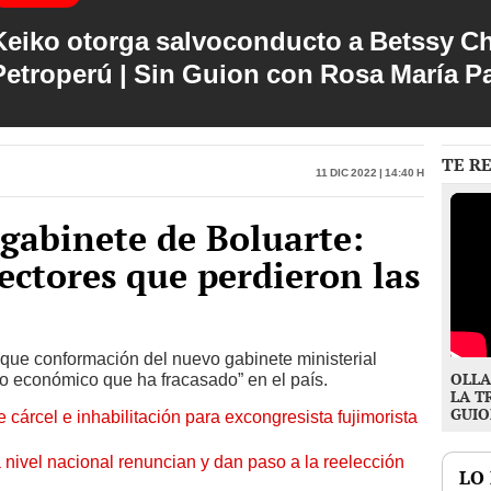
Keiko otorga salvoconducto a Betssy C
Petroperú | Sin Guion con Rosa María P
TE R
11 Dic 2022 | 14:40 h
 gabinete de Boluarte:
sectores que perdieron las
que conformación del nuevo gabinete ministerial
OLLA
lo económico que ha fracasado” en el país.
LA T
GUIO
 cárcel e inhabilitación para excongresista fujimorista
 nivel nacional renuncian y dan paso a la reelección
LO