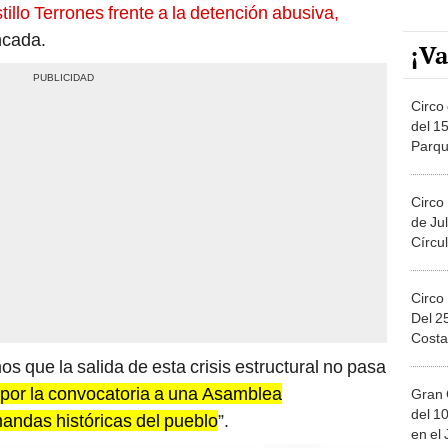
tillo Terrones frente a la detención abusiva,
ncada.
¡Va
Circo 
del 15
Parqu
Migue
Circo
de Jul
Círcul
Circo
Del 2
Costa
os que la salida de esta crisis estructural no pasa
 por la convocatoria a una Asamblea
Gran 
del 10
andas históricas del pueblo
”.
en el