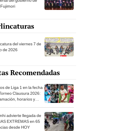
erial del gobierno de
 Fujimori
lincaturas
catura del viernes 7 de
o de 2026
tas Recomendadas
os de Liga 1 en la fecha
 Torneo Clausura 2026:
amación, horarios y
 ver
hi advierte llegada de
IAS EXTREMAS en 65
ncias desde HOY