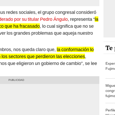
us redes sociales, el grupo congresal consideró
derado por su titular Pedro Ángulo
, representa “
la
co que ha fracasado
, lo cual significa que no se
olver los grandes problemas que aqueja nuestro
Te 
mbros, nos queda claro que,
la conformación lo
n los sectores que perdieron las elecciones
,
nos que eligieron un gobierno de cambio”, se lee
Exper
Fujim
Migue
congr
fujimo
prime
Perfi