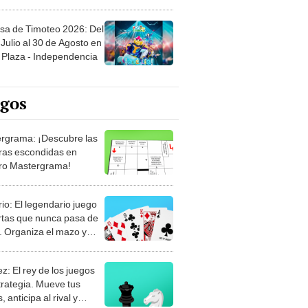
sa de Timoteo 2026: Del
Julio al 30 de Agosto en
Plaza - Independencia
egos
rgrama: ¡Descubre las
ras escondidas en
ro Mastergrama!
rio: El legendario juego
rtas que nunca pasa de
 Organiza el mazo y
stra tu habilidad.
z: El rey de los juegos
trategia. Mueve tus
, anticipa al rival y