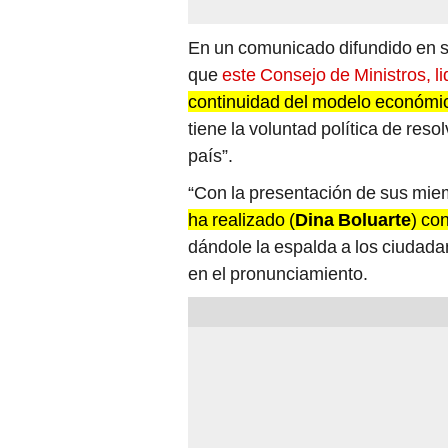
En un comunicado difundido en s
que
este Consejo de Ministros, li
continuidad del modelo económi
tiene la voluntad política de res
país”.
“Con la presentación de sus mie
ha realizado (
Dina Boluarte
) co
dándole la espalda a los ciudada
en el pronunciamiento.