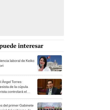
puede interesar
iencia laboral de Keiko
ori
l Ángel Torres:
esista de la cúpula
rista controlará el
r año del Senado
les del primer Gabinete