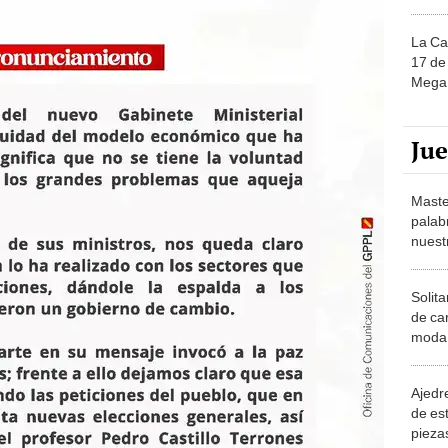
La Ca
17 de 
Mega 
Ju
Maste
palab
nuest
Solita
de ca
moda.
demue
Ajedre
de es
piezas