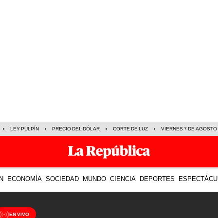
LEY PULPÍN
PRECIO DEL DÓLAR
CORTE DE LUZ
VIERNES 7 DE AGOSTO
N
ECONOMÍA
SOCIEDAD
MUNDO
CIENCIA
DEPORTES
ESPECTÁCU
EN VIVO