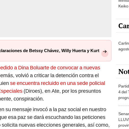
Minist
Keiko
Car
Carlin
agost
eclaraciones de Betssy Chávez, Willy Huerta y Kurt
 pedido a Dina Boluarte de convocar a nuevas
No
emás, volvió a criticar la detención contra el
quien
se encuentra recluido en una sede policial
Partid
Especiales
(Diroes), en Ate, por los presuntos
4 del
progr
amente, conspiración.
dónde
en su mensaje invocó a la paz social en nuestro
Senam
o que esa paz se dará escuchando las peticiones
LLUV
solicita nuevas elecciones generales, así como,
provi