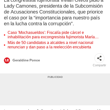
La congresista fujimorista Vivian Olivos pidió a
Lady Camones, presidenta de la Subcomisión
de Acusaciones Constitucionales, que priorice
el caso por la “importancia para nuestro país
en la lucha contra la corrupción”.
Caso 'Mochasueldos': Fiscalía pide cárcel e
inhabilitación para excongresista fujimorista María
Cordero Jon Tay
Más de 50 candidatos a alcaldes a nivel nacional
renuncian y dan paso a la reelección encubierta
Geraldine Ponce
Compartir