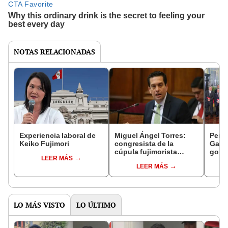
NOTAS RELACIONADAS
Experiencia laboral de
Miguel Ángel Torres:
Perfi
Keiko Fujimori
congresista de la
Gabin
cúpula fujimorista
gobi
LEER MÁS
controlará el primer año
Fujim
LEER MÁS
del Senado
LO MÁS VISTO
LO ÚLTIMO