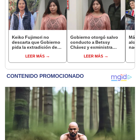
Keiko Fujimori no
Gobierno otorgó salvo
Más d
descarta que Gobierno
conducto a Betssy
alcal
pida la extradición de
Chávez y exministra
nacio
Betssy Chávez: "Está
viajó a México en la
dan p
LEER MÁS
LEER MÁS
dentro de nuestras
madrugada
encu
facultades"