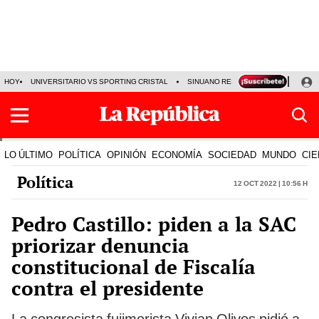
HOY
UNIVERSITARIO VS SPORTING CRISTAL
SINUANO RESULTADOS HOY
CA
LO ÚLTIMO
POLÍTICA
OPINIÓN
ECONOMÍA
SOCIEDAD
MUNDO
CIE
Política
12 Oct 2022 | 10:56 h
Pedro Castillo: piden a la SAC
priorizar denuncia
constitucional de Fiscalía
contra el presidente