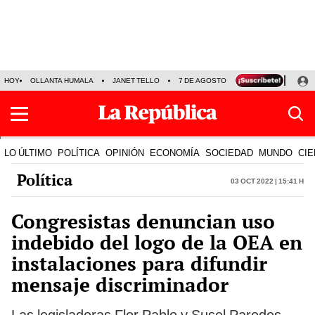
HOY
OLLANTA HUMALA
JANET TELLO
7 DE AGOSTO
TINKA RESULTADOS
LO ÚLTIMO
POLÍTICA
OPINIÓN
ECONOMÍA
SOCIEDAD
MUNDO
CIE
Política
03 Oct 2022 | 15:41 h
Congresistas denuncian uso
indebido del logo de la OEA en
instalaciones para difundir
mensaje discriminador