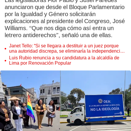
Las legisladoras Flor Pablo y Susel Paredes
anunciaron que desde el Bloque Parlamentario
por la Igualdad y Género solicitarán
explicaciones al presidente del Congreso, José
Williams. ‘‘Que nos diga cómo así entra un
letrero antiderechos’', señaló una de ellas.
Janet Tello: “Si se llegara a destituir a un juez porque
una autoridad discrepa, se eliminaría la independencia
judicial”
Luis Rubio renuncia a su candidatura a la alcaldía de
Lima por Renovación Popular