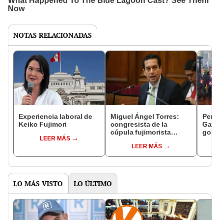
NOTAS RELACIONADAS
Experiencia laboral de
Miguel Ángel Torres:
Perfi
Keiko Fujimori
congresista de la
Gabin
cúpula fujimorista
gobi
LEER MÁS
controlará el primer año
Fujim
LEER MÁS
del Senado
LO MÁS VISTO
LO ÚLTIMO