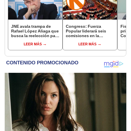
JNE avala trampa de
Congreso: Fuerza
Fisca
Rafael López Aliaga que
Popular liderará seis
prisi
busca la reelección para
comisiones en la
Colc
la Municipalidad de
Cámara de Diputados
nego
LEER MÁS
LEER MÁS
Lima
incom
ideol