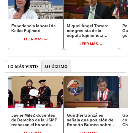
Experiencia laboral de
Miguel Ángel Torres:
Perfi
Keiko Fujimori
congresista de la
Gabin
cúpula fujimorista
gobi
LEER MÁS
controlará el primer año
Fujim
LEER MÁS
del Senado
LO MÁS VISTO
LO ÚLTIMO
Javier Milei: docentes
Gunther Gonzáles
Gobi
de Derecho de la USMP
señala que posición de
cond
rechazan el honoris
Roberto Burneo sobre
Cháve
causa otorgado al
reelección de López
viajó