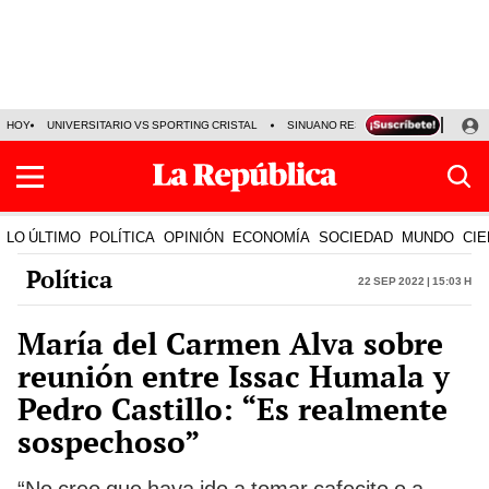
HOY
UNIVERSITARIO VS SPORTING CRISTAL
SINUANO RESULTADOS HOY
CA
LO ÚLTIMO
POLÍTICA
OPINIÓN
ECONOMÍA
SOCIEDAD
MUNDO
CIE
Política
22 Sep 2022 | 15:03 h
María del Carmen Alva sobre
reunión entre Issac Humala y
Pedro Castillo: “Es realmente
sospechoso”