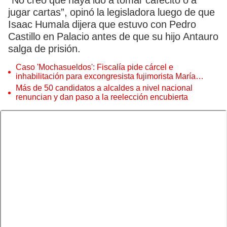
“No creo que haya ido a tomar cafecito o a
jugar cartas”, opinó la legisladora luego de que
Isaac Humala dijera que estuvo con Pedro
Castillo en Palacio antes de que su hijo Antauro
salga de prisión.
Caso 'Mochasueldos': Fiscalía pide cárcel e
inhabilitación para excongresista fujimorista María
Cordero Jon Tay
Más de 50 candidatos a alcaldes a nivel nacional
renuncian y dan paso a la reelección encubierta