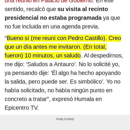
una reunió en Palacio de Gobierno
. En ese
sentido, recalcó que
su visita al recinto
presidencial no estaba programada
ya que
no fue incluida en una agenda previa.
“
Bueno sí (me reuní con Pedro Castillo). Creo
que un día antes me invitaron. (En total,
fueron) 10 minutos, un saludo
. Al despedirnos,
me dijo: ‘Saludos a Antauro’. No lo solicité yo,
ya pensando dije: ‘Él algo ha hecho apoyando
la salida, pero puede ser. Es simbólico’. Yo no
había solicitado, no había ningún punto en
concreto a tratar”, expresó Humala en
Epicentro TV.