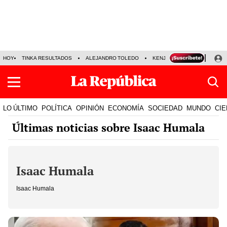
HOY
TINKA RESULTADOS
ALEJANDRO TOLEDO
KENJI FUJIMORI
PRECIO
LO ÚLTIMO
POLÍTICA
OPINIÓN
ECONOMÍA
SOCIEDAD
MUNDO
CIE
Últimas noticias sobre Isaac Humala
Isaac Humala
Isaac Humala