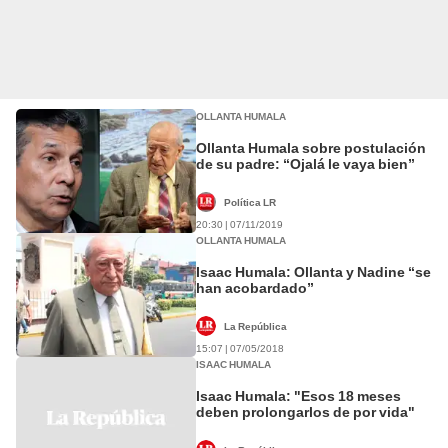
OLLANTA HUMALA
Ollanta Humala sobre postulación
de su padre: “Ojalá le vaya bien”
Política LR
20:30 | 07/11/2019
OLLANTA HUMALA
Isaac Humala: Ollanta y Nadine “se
han acobardado”
La República
15:07 | 07/05/2018
ISAAC HUMALA
Isaac Humala: "Esos 18 meses
deben prolongarlos de por vida"