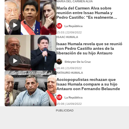
MARÍA DEL CARMEN ALVA
María del Carmen Alva sobre
reunión entre Issac Humala y
Pedro Castillo: “Es realmente
sospechoso”
La República
15:03 | 22/09/2022
ISAAC HUMALA
Isaac Humala revela que se reunió
con Pedro Castillo antes de la
liberación de su hijo Antauro
Shleyter De la Cruz
16:46 | 21/09/2022
ANTAURO HUMALA
Acciopopulistas rechazan que
Isaac Humala compare a su hijo
Antauro con Fernando Belaunde
La República
15:08 | 14/09/2022