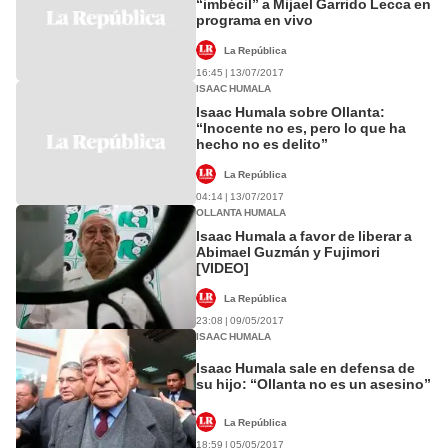
“imbécil” a Mijael Garrido Lecca en
programa en vivo
La República
16:45 | 13/07/2017
ISAAC HUMALA
Isaac Humala sobre Ollanta:
“Inocente no es, pero lo que ha
hecho no es delito”
La República
04:14 | 13/07/2017
OLLANTA HUMALA
Isaac Humala a favor de liberar a
Abimael Guzmán y Fujimori
[VIDEO]
La República
23:08 | 09/05/2017
ISAAC HUMALA
Isaac Humala sale en defensa de
su hijo: “Ollanta no es un asesino”
La República
18:59 | 05/05/2017