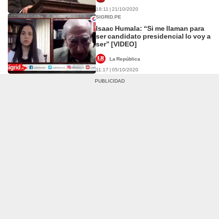
18:11 | 21/10/2020
SIGRID.PE
Isaac Humala: “Si me llaman para
ser candidato presidencial lo voy a
ser” [VIDEO]
La República
11:17 | 05/10/2020