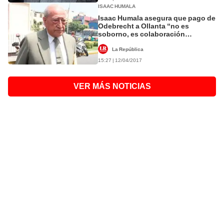
ISAAC HUMALA
Isaac Humala asegura que pago de
Odebrecht a Ollanta “no es
soborno, es colaboración
ideológica” [VIDEO]
La República
15:27 | 12/04/2017
VER MÁS NOTICIAS