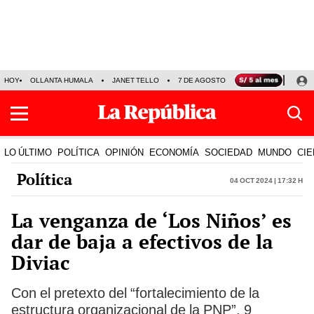
HOY
OLLANTA HUMALA
JANET TELLO
7 DE AGOSTO
TINKA RESULTADOS
LO ÚLTIMO
POLÍTICA
OPINIÓN
ECONOMÍA
SOCIEDAD
MUNDO
CIE
Política
04 Oct 2024 | 17:32 h
La venganza de ‘Los Niños’ es
dar de baja a efectivos de la
Diviac
Con el pretexto del “fortalecimiento de la
estructura organizacional de la PNP”, 9