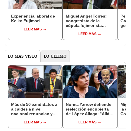
Experiencia laboral de
Miguel Ángel Torres:
Perfi
Keiko Fujimori
congresista de la
Gabin
cúpula fujimorista
gobi
LEER MÁS
controlará el primer año
Fujim
LEER MÁS
del Senado
LO MÁS VISTO
LO ÚLTIMO
Más de 50 candidatos a
Norma Yarrow defiende
Migue
alcaldes a nivel
reelección encubierta
la vi
nacional renuncian y
de López Aliaga: "Allá el
Congr
dan paso a la reelección
Jurado que se deja
proye
LEER MÁS
LEER MÁS
encubierta
sacar la vuelta"
plant
pres