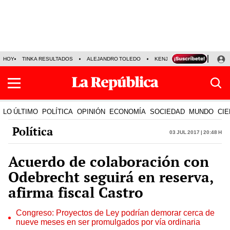
HOY
TINKA RESULTADOS
ALEJANDRO TOLEDO
KENJI FUJIMORI
PRECIO
LO ÚLTIMO
POLÍTICA
OPINIÓN
ECONOMÍA
SOCIEDAD
MUNDO
CIE
Política
03 Jul 2017 | 20:48 h
Acuerdo de colaboración con
Odebrecht seguirá en reserva,
afirma fiscal Castro
Congreso: Proyectos de Ley podrían demorar cerca de
nueve meses en ser promulgados por vía ordinaria