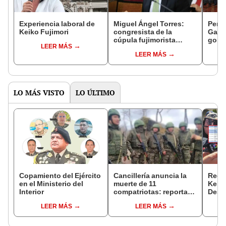
Experiencia laboral de
Miguel Ángel Torres:
Perfi
Keiko Fujimori
congresista de la
Gabin
cúpula fujimorista
gobi
LEER MÁS
controlará el primer año
Fujim
LEER MÁS
del Senado
LO MÁS VISTO
LO ÚLTIMO
Copamiento del Ejército
Cancillería anuncia la
Regis
en el Ministerio del
muerte de 11
Keiko
Interior
compatriotas: reportan
Desp
114 desaparecidos y 3
mient
LEER MÁS
LEER MÁS
capturados por Ucrania
viaje