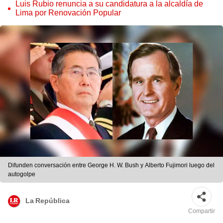
judicial”
Luis Rubio renuncia a su candidatura a la alcaldía de
Lima por Renovación Popular
Difunden conversación entre George H. W. Bush y Alberto Fujimori luego del
autogolpe
La República
Compartir