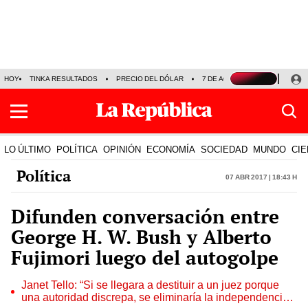
HOY
TINKA RESULTADOS
PRECIO DEL DÓLAR
7 DE AGOSTO
OLLANTA H
LO ÚLTIMO
POLÍTICA
OPINIÓN
ECONOMÍA
SOCIEDAD
MUNDO
CIE
Política
07 Abr 2017 | 18:43 h
Difunden conversación entre
George H. W. Bush y Alberto
Fujimori luego del autogolpe
Janet Tello: “Si se llegara a destituir a un juez porque
una autoridad discrepa, se eliminaría la independencia