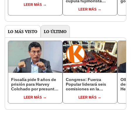
cúpula fujimorista
gobi
LEER MÁS
controlará el primer año
Fujim
LEER MÁS
del Senado
LO MÁS VISTO
LO ÚLTIMO
Fiscalía pide 9 años de
Congreso: Fuerza
Ollan
prisión para Harvey
Popular liderará seis
destr
Colchado por presunta
comisiones en la
Hered
negociación
Cámara de Diputados
el 20
LEER MÁS
LEER MÁS
incompatible y falsedad
ideológica