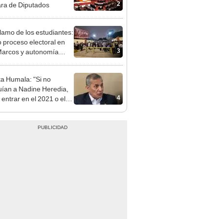
clamo de los estudiantes:
proceso electoral en
3
arcos y autonomía
sus gremios
ta Humala: "Si no
uían a Nadine Heredia,
4
 entrar en el 2021 o el
"