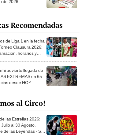
tas Recomendadas
os de Liga 1 en la fecha
 Torneo Clausura 2026:
amación, horarios y
 ver
hi advierte llegada de
IAS EXTREMAS en 65
ncias desde HOY
mos al Circo!
de las Estrellas 2026:
 Julio al 30 Agosto.
e de las Leyendas - San
l