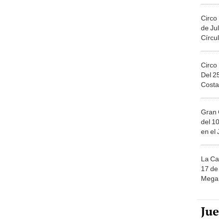
Circo
de Jul
Círcul
Circo
Del 2
Costa
Gran 
del 10
en el
La Ca
17 de 
Mega 
Ju