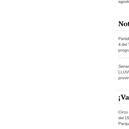
No
Partid
4 del
progr
dónde
Senam
LLUV
provi
¡Va
Circo 
del 15
Parqu
Migue