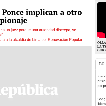
s Ponce implican a otro
spionaje
tuir a un juez porque una autoridad discrepa, se
l”
ura a la alcaldía de Lima por Renovación Popular
OLLA
LA T
GUIO
LO
Fisca
prisi
por p
incom
ideol
Congr
lider
Cáma