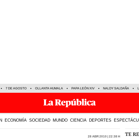
7 DE AGOSTO
OLLANTA HUMALA
PAPA LEÓN XIV
NALDY SALDAÑA
N
ECONOMÍA
SOCIEDAD
MUNDO
CIENCIA
DEPORTES
ESPECTÁCU
TE R
28 Abr 2010 | 22:38 h