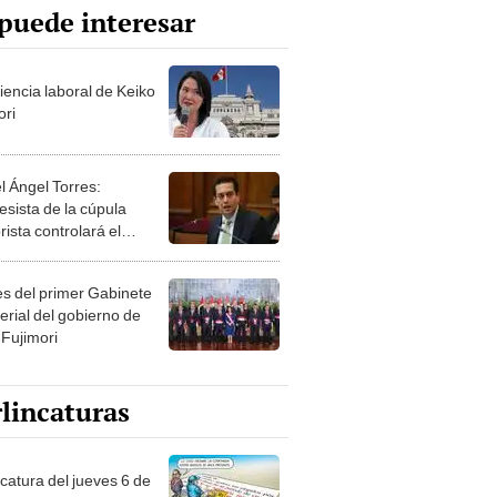
puede interesar
iencia laboral de Keiko
ori
l Ángel Torres:
esista de la cúpula
rista controlará el
r año del Senado
les del primer Gabinete
erial del gobierno de
 Fujimori
lincaturas
ncatura del jueves 6 de
o de 2026