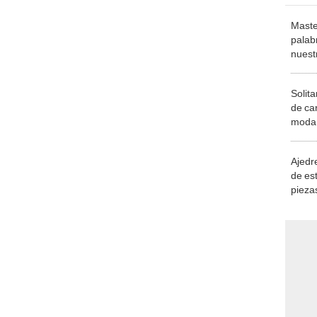
Maste
palab
nuest
Solita
de ca
moda.
demue
Ajedre
de es
piezas
consi