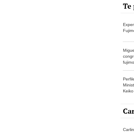
Te 
Exper
Fujim
Migue
congr
fujimo
prime
Perfi
Minist
Keiko
Car
Carli
agost