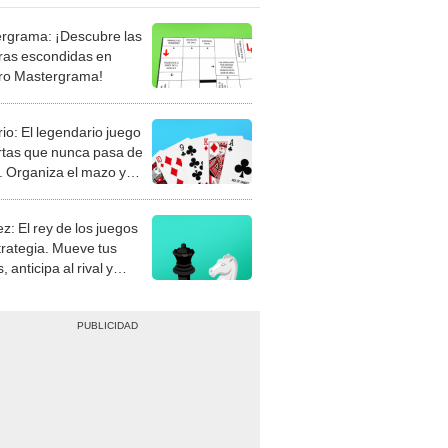
rgrama: ¡Descubre las
ras escondidas en
ro Mastergrama!
rio: El legendario juego
rtas que nunca pasa de
 Organiza el mazo y
stra tu habilidad.
z: El rey de los juegos
trategia. Mueve tus
, anticipa al rival y
gue el jaque mate.