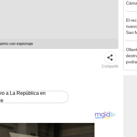
El re
nuevo 
San M
para 
marino con espionaje
Ollan
destr
podía
Compartir
2026
ero a La República en
le