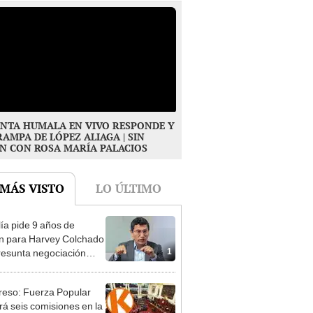
NTA HUMALA EN VIVO RESPONDE Y
RAMPA DE LÓPEZ ALIAGA | SIN
N CON ROSA MARÍA PALACIOS
 MÁS VISTO
LO ÚLTIMO
lía pide 9 años de
ón para Harvey Colchado
1
resunta negociación
patible y falsedad
ógica
eso: Fuerza Popular
ará seis comisiones en la
2
ra de Diputados