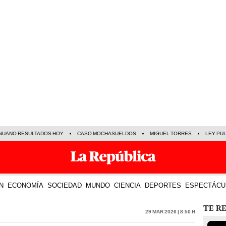
NUANO RESULTADOS HOY
CASO MOCHASUELDOS
MIGUEL TORRES
LEY PU
N
ECONOMÍA
SOCIEDAD
MUNDO
CIENCIA
DEPORTES
ESPECTÁCU
TE R
29 Mar 2026 | 8:50 h