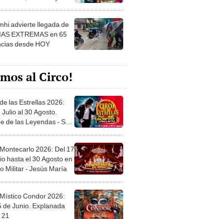
 ver
hi advierte llegada de
IAS EXTREMAS en 65
ncias desde HOY
mos al Circo!
de las Estrellas 2026:
 Julio al 30 Agosto.
e de las Leyendas - San
l
 Montecarlo 2026: Del 17
io hasta el 30 Agosto en
o Militar - Jesús María
 Místico Condor 2026:
5 de Junio. Explanada
 21