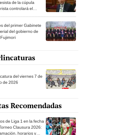
esista de la cúpula
rista controlará el
r año del Senado
les del primer Gabinete
erial del gobierno de
 Fujimori
lincaturas
catura del viernes 7 de
o de 2026
tas Recomendadas
os de Liga 1 en la fecha
 Torneo Clausura 2026:
amación, horarios y