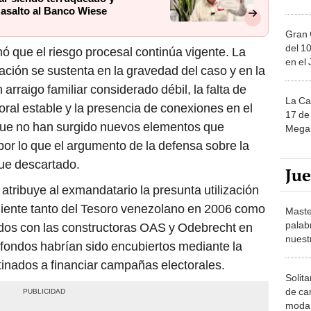
 asalto al Banco Wiese
Gran 
del 10
rmó que el riesgo procesal continúa vigente. La
en el
ación se sustenta en la gravedad del caso y en la
arraigo familiar considerado débil, la falta de
La Ca
oral estable y la presencia de conexiones en el
17 de 
que no han surgido nuevos elementos que
Mega 
por lo que el argumento de la defensa sobre la
fue descartado.
Ju
atribuye al exmandatario la presunta utilización
veniente tanto del Tesoro venezolano en 2006 como
Maste
palab
ados con las constructoras OAS y Odebrecht en
nuest
s fondos habrían sido encubiertos mediante la
tinados a financiar campañas electorales.
Solita
de ca
moda.