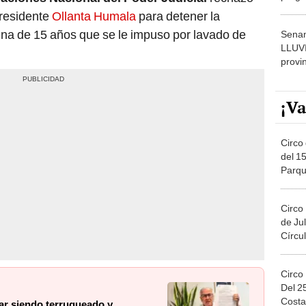
dónde
presidente
Ollanta Humala
para detener la
ena de 15 años que se le impuso por lavado de
Senam
LLUV
provi
¡Va
Circo 
del 15
Parqu
Migue
Circo
de Jul
Círcul
Circo
Del 2
Costa
ar siendo terruqueado y