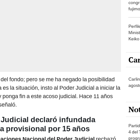
congr
fujimo
prime
Perfi
Minist
Keiko
Car
 del fondo; pero se me ha negado la posibilidad
Carlin
agost
s la situación, insto al Poder Judicial a iniciar la
 ponga fin a este acoso judicial. Hace 11 años
señaló.
No
Judicial declaró infundada
Partid
 provisional por 15 años
4 del
progr
aciones Nacional del Poder Judicial
rechazó