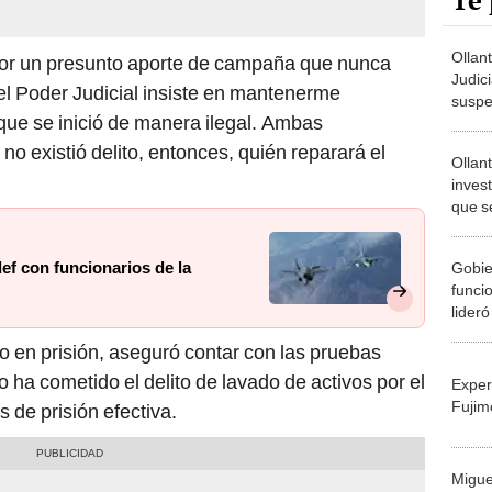
Te 
Ollan
n por un presunto aporte de campaña que nunca
Judic
 el Poder Judicial insiste en mantenerme
suspe
que se inició de manera ilegal. Ambas
provi
no existió delito, entonces, quién reparará el
Ollan
inves
que s
expre
Hered
ef con funcionarios de la
Gobie
funci
lideró
expre
 en prisión, aseguró contar con las pruebas
 ha cometido el delito de lavado de activos por el
Exper
Fujim
 de prisión efectiva.
Migue