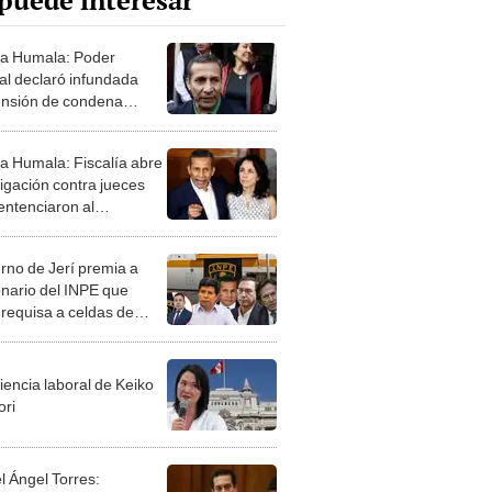
puede interesar
ta Humala: Poder
ial declaró infundada
nsión de condena
sional por 15 años
ta Humala: Fiscalía abre
tigación contra jueces
entenciaron al
sidente y Nadine
ia
rno de Jerí premia a
onario del INPE que
 requisa a celdas de
sidentes
iencia laboral de Keiko
ori
l Ángel Torres: