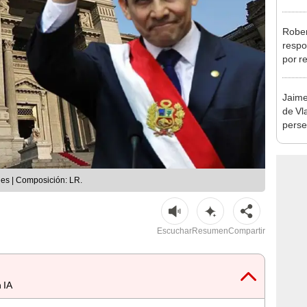
la m
Rober
respo
por r
alcal
Jaime
de Vl
perse
les | Composición: LR.
Escuchar
Resumen
Compartir
 IA