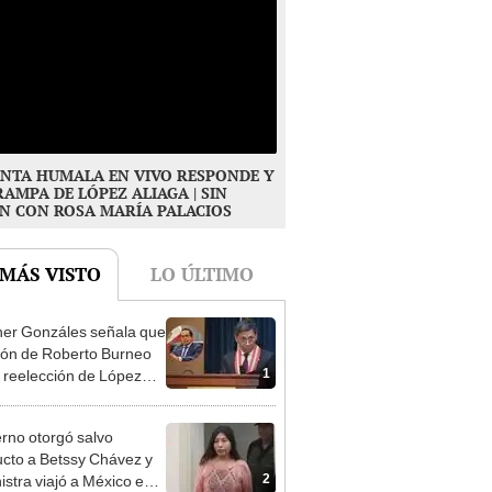
NTA HUMALA EN VIVO RESPONDE Y
RAMPA DE LÓPEZ ALIAGA | SIN
N CON ROSA MARÍA PALACIOS
 MÁS VISTO
LO ÚLTIMO
er Gonzáles señala que
ión de Roberto Burneo
1
 reelección de López
a no representan al JNE
rno otorgó salvo
cto a Betssy Chávez y
2
istra viajó a México en