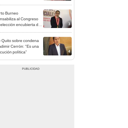
adrugada
to Burneo
nsabiliza al Congreso
3
eelección encubierta de
des
 Quito sobre condena
adimir Cerrón: “Es una
4
cución política”