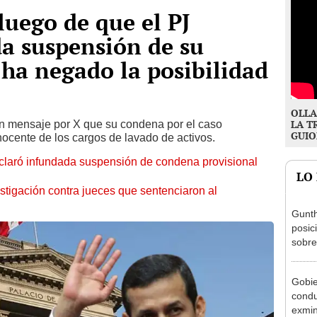
uego de que el PJ
a suspensión de su
ha negado la posibilidad
OLLA
n mensaje por X que su condena por el caso
LA T
GUIO
nocente de los cargos de lavado de activos.
eclaró infundada suspensión de condena provisional
LO
stigación contra jueces que sentenciaron al
Gunth
posic
sobre
Aliag
Gobie
condu
exmin