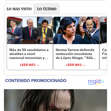
LO MÁS VISTO
LO ÚLTIMO
Más de 50 candidatos a
Norma Yarrow defiende
Caso
alcaldes a nivel
reelección encubierta
Fisca
nacional renuncian y
de López Aliaga: "Allá el
inhab
dan paso a la reelección
Jurado que se deja
exco
LEER MÁS
LEER MÁS
encubierta
sacar la vuelta"
fujim
Cord