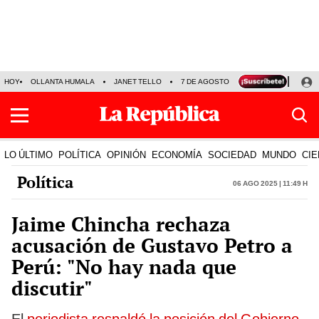
HOY
OLLANTA HUMALA
JANET TELLO
7 DE AGOSTO
TINKA RESULTADOS
LO ÚLTIMO
POLÍTICA
OPINIÓN
ECONOMÍA
SOCIEDAD
MUNDO
CIE
Política
06 Ago 2025 | 11:49 h
Jaime Chincha rechaza
acusación de Gustavo Petro a
Perú: "No hay nada que
discutir"