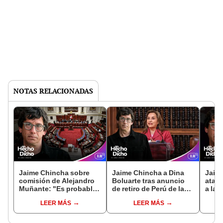
NOTAS RELACIONADAS
Jaime Chincha sobre
Jaime Chincha a Dina
Jaim
comisión de Alejandro
Boluarte tras anuncio
ataqu
Muñante: "Es probable
de retiro de Perú de la
a la 
que exista un sesgo
CIDH: "Es el remake de
que 
LEER MÁS
LEER MÁS
partidario"
Alberto Fujimori"
la Co
ella"