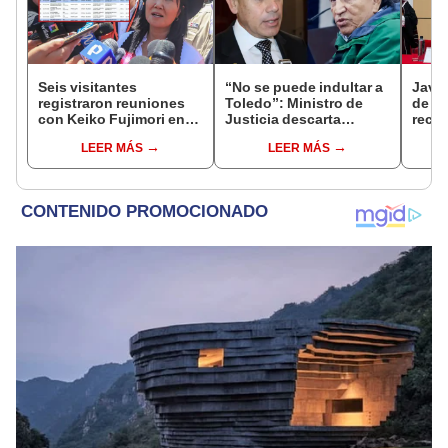
Seis visitantes
“No se puede indultar a
Javie
registraron reuniones
Toledo”: Ministro de
de D
con Keiko Fujimori en
Justicia descarta
recha
las mismas horas que la
beneficio para el
causa
LEER MÁS
LEER MÁS
presidenta se
exmandatario
presi
encontraba en Junín