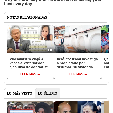
NOTAS RELACIONADAS
Viceministro viajó 3
Insólito: fiscal investiga
Qali
veces al exterior con
a propietario por
con c
ejecutiva de contratista
‘usurpar’ su vivienda
entre
del Estado
esco
LEER MÁS
LEER MÁS
LO MÁS VISTO
LO ÚLTIMO