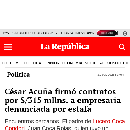
HOY
SINUANO RESULTADOS HOY
ALIANZA LIMA VS SPORT BOYS
JORGE MES
LO ÚLTIMO
POLÍTICA
OPINIÓN
ECONOMÍA
SOCIEDAD
MUNDO
CIE
Política
31 Jul 2025 | 7:00 h
César Acuña firmó contratos
por S/315 mllns. a empresaria
denunciada por estafa
Encuentros cercanos. El padre de
Lucero Coca
Condori
, Juan Coca Rojas, quien tuvo un