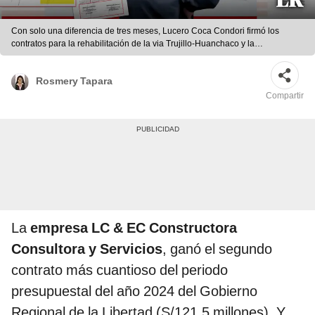
Con solo una diferencia de tres meses, Lucero Coca Condori firmó los
contratos para la rehabilitación de la via Trujillo-Huanchaco y la
modernización del hospital de Virú, en representación de dos consorcios
que su propia empresa integra. Foto: LR | César Acuña | Gore La Libertad |
Rosmery Tapara
Lucero Coca Condori | Juan Carlos Coca Rojas
Compartir
La
empresa LC & EC Constructora
Consultora y Servicios
, ganó el segundo
contrato más cuantioso del periodo
presupuestal del año 2024 del Gobierno
Regional de la Libertad (S/121.5 millones). Y