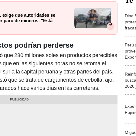
Te 
, exige que autoridades se
Dina 
r paro de mineros: "Está
prote
fraca
solo e
ilegal
ctos podrían perderse
Perú 
prove
có que 280 millones soles en productos perecibles
Expom
s que en las siguientes horas no se retoma el
sur a la capital peruana y otras partes del país.
Reinf
stó que se trata de cargamentos de cebolla, ajo,
busca
2026 
varados hace varios días en las carreteras.
miner
Exper
Fujim
Migue