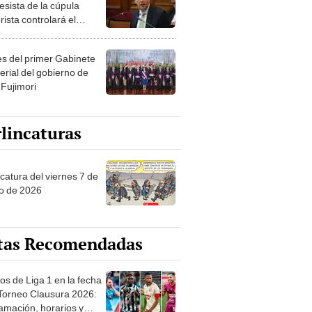
esista de la cúpula
rista controlará el
r año del Senado
les del primer Gabinete
erial del gobierno de
 Fujimori
lincaturas
catura del viernes 7 de
o de 2026
tas Recomendadas
os de Liga 1 en la fecha
 Torneo Clausura 2026:
amación, horarios y