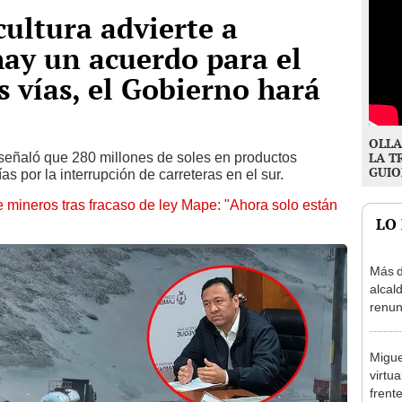
cultura advierte a
hay un acuerdo para el
s vías, el Gobierno hará
OLLA
 señaló que 280 millones de soles en productos
LA T
GUIO
as por la interrupción de carreteras en el sur.
e mineros tras fracaso de ley Mape: "Ahora solo están
LO
Más d
alcal
renun
reele
Migue
virtu
frent