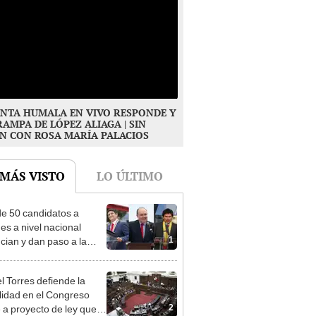
NTA HUMALA EN VIVO RESPONDE Y
RAMPA DE LÓPEZ ALIAGA | SIN
N CON ROSA MARÍA PALACIOS
 MÁS VISTO
LO ÚLTIMO
e 50 candidatos a
des a nivel nacional
1
cian y dan paso a la
cción encubierta
l Torres defiende la
alidad en el Congreso
2
e a proyecto de ley que