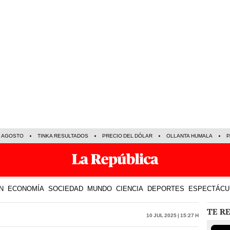
E AGOSTO
TINKA RESULTADOS
PRECIO DEL DÓLAR
OLLANTA HUMALA
P
N
ECONOMÍA
SOCIEDAD
MUNDO
CIENCIA
DEPORTES
ESPECTÁCU
TE R
10 Jul 2025 | 15:27 h