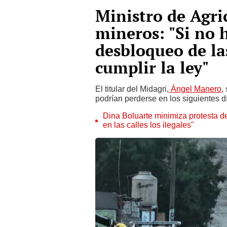
Ministro de Agri
mineros: "Si no 
desbloqueo de la
cumplir la ley"
El titular del Midagri,
Ángel Manero
,
podrían perderse en los siguientes dí
Dina Boluarte minimiza protesta d
en las calles los ilegales"