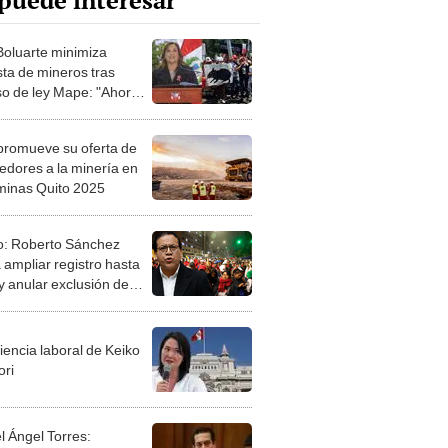
puede interesar
Boluarte minimiza
sta de mineros tras
so de ley Mape: "Ahora
stán en las calles los
es"
promueve su oferta de
edores a la minería en
inas Quito 2025
o: Roberto Sánchez
 ampliar registro hasta
y anular exclusión de
os informales
iencia laboral de Keiko
ori
l Ángel Torres: