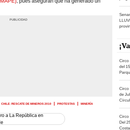
y MAPE)
, pues aseguran que ha generado un
dónde
Senam
LLUV
provi
¡Va
Circo 
del 15
Parqu
Migue
Circo
de Jul
Círcul
CHILE: RESCATE DE MINEROS 2010
PROTESTAS
MINERÍA
ero a La República en
Circo
le
Del 2
Costa