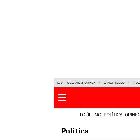
HOY
OLLANTA HUMALA
JANET TELLO
7 D
LO ÚLTIMO
POLÍTICA
OPINIÓ
Política