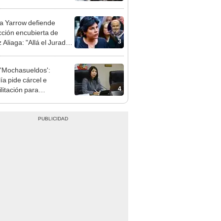
ea la presencialidad
 Yarrow defiende
cción encubierta de
3
 Aliaga: "Allá el Jurado
e deja sacar la vuelta"
'Mochasueldos':
ía pide cárcel e
4
litación para
gresista fujimorista
 Cordero Jon Tay