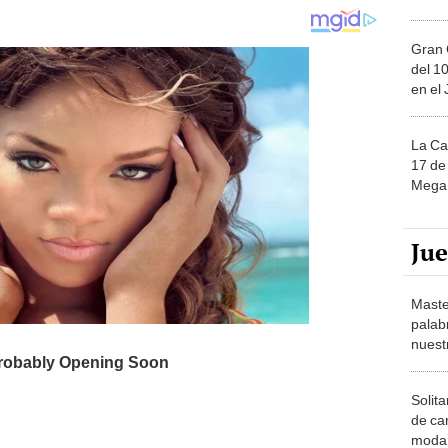
Gran 
del 10
en el
La Ca
17 de 
Mega 
Ju
Maste
palab
nuest
Solita
de ca
moda.