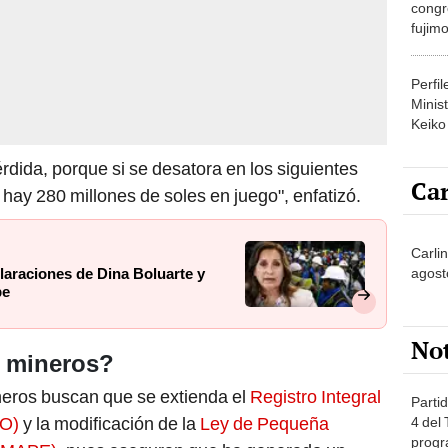
congr
fujimo
prime
Perfi
Minist
Keiko
dida, porque si se desatora en los siguientes
Car
 hay 280 millones de soles en juego", enfatizó.
Carlin
agost
laraciones de Dina Boluarte y
pe
No
s mineros?
eros buscan que se extienda el
Registro Integral
Partid
FO)
y la modificación de la
Ley de Pequeña
4 del
progr