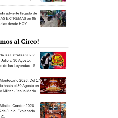
 ver
hi advierte llegada de
IAS EXTREMAS en 65
ncias desde HOY
mos al Circo!
de las Estrellas 2026:
 Julio al 30 Agosto.
e de las Leyendas - San
l
 Montecarlo 2026: Del 17
io hasta el 30 Agosto en
o Militar - Jesús María
 Místico Condor 2026:
5 de Junio. Explanada
 21