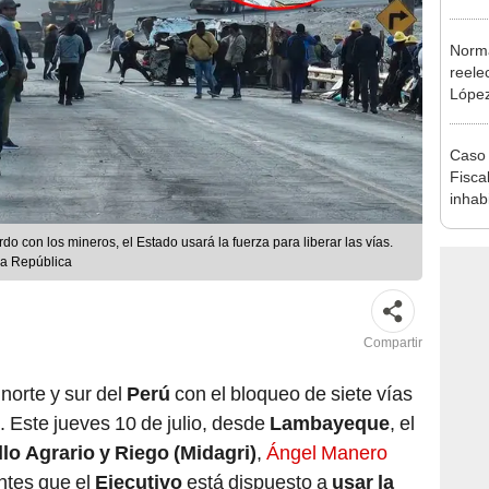
plant
Norma
reele
López
que s
Caso 
Fiscal
inhabi
excon
María
erdo con los mineros, el Estado usará la fuerza para liberar las vías.
a República
Compartir
norte y sur del
Perú
con el bloqueo de siete vías
. Este jueves 10 de julio, desde
Lambayeque
, el
llo Agrario y Riego (Midagri)
,
Ángel Manero
antes que el
Ejecutivo
está dispuesto a
usar la