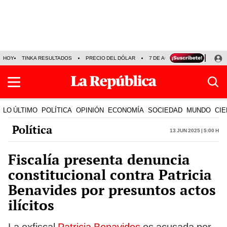
HOY
TINKA RESULTADOS
PRECIO DEL DÓLAR
7 DE AGOSTO
OLLANTA H
LO ÚLTIMO
POLÍTICA
OPINIÓN
ECONOMÍA
SOCIEDAD
MUNDO
CIE
Política
13 Jun 2025 | 5:00 h
Fiscalía presenta denuncia
constitucional contra Patricia
Benavides por presuntos actos
ilícitos