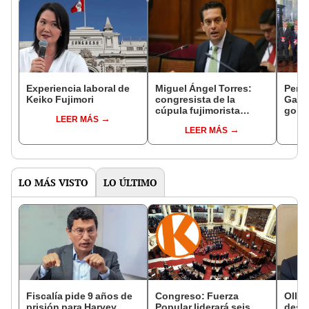
Experiencia laboral de
Miguel Ángel Torres:
Perfi
Keiko Fujimori
congresista de la
Gabin
cúpula fujimorista
gobi
LEER MÁS
controlará el primer año
Fujim
LEER MÁS
del Senado
LO MÁS VISTO
LO ÚLTIMO
Fiscalía pide 9 años de
Congreso: Fuerza
Ollan
prisión para Harvey
Popular liderará seis
destr