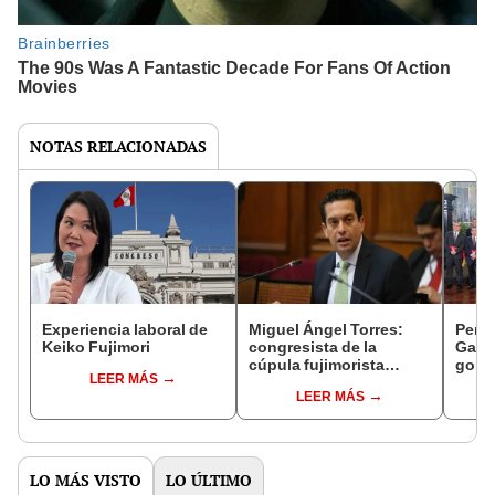
NOTAS RELACIONADAS
Experiencia laboral de
Miguel Ángel Torres:
Perfi
Keiko Fujimori
congresista de la
Gabin
cúpula fujimorista
gobi
LEER MÁS
controlará el primer año
Fujim
LEER MÁS
del Senado
LO MÁS VISTO
LO ÚLTIMO