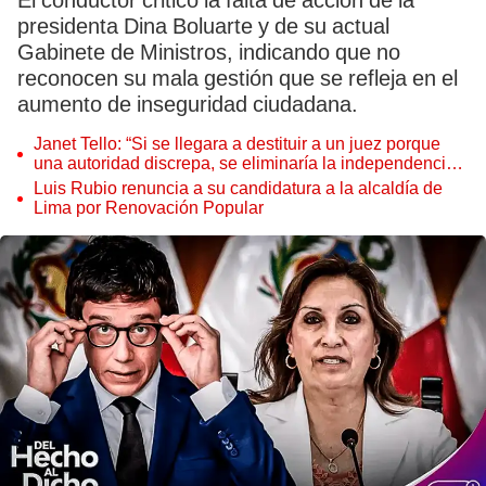
El conductor criticó la falta de acción de la
presidenta Dina Boluarte y de su actual
Gabinete de Ministros, indicando que no
reconocen su mala gestión que se refleja en el
aumento de inseguridad ciudadana.
Janet Tello: “Si se llegara a destituir a un juez porque
una autoridad discrepa, se eliminaría la independencia
judicial”
Luis Rubio renuncia a su candidatura a la alcaldía de
Lima por Renovación Popular