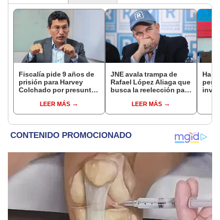
Fiscalía pide 9 años de
JNE avala trampa de
Harv
prisión para Harvey
Rafael López Aliaga que
permi
Colchado por presunta
busca la reelección para
inves
negociación
la Municipalidad de
utili
LEER MÁS
LEER MÁS
incompatible y falsedad
Lima
polít
ideológica