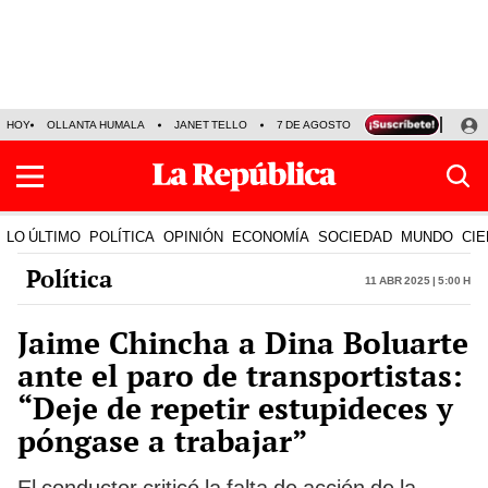
HOY
OLLANTA HUMALA
JANET TELLO
7 DE AGOSTO
TINKA RESULTADOS
LO ÚLTIMO
POLÍTICA
OPINIÓN
ECONOMÍA
SOCIEDAD
MUNDO
CIE
Política
11 Abr 2025 | 5:00 h
Jaime Chincha a Dina Boluarte
ante el paro de transportistas:
“Deje de repetir estupideces y
póngase a trabajar”