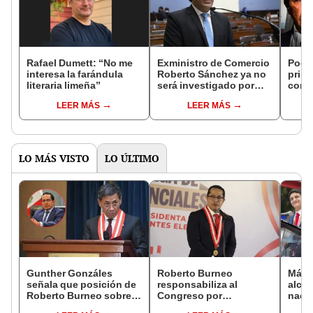
Rafael Dumett: “No me
Exministro de Comercio
Poder
interesa la farándula
Roberto Sánchez ya no
prisi
literaria limeña”
será investigado por
contr
fallido golpe de Estado
"El r
LEER MÁS
LEER MÁS
la ju
laten
LO MÁS VISTO
LO ÚLTIMO
Gunther Gonzáles
Roberto Burneo
Más d
señala que posición de
responsabiliza al
alcal
Roberto Burneo sobre
Congreso por
nacio
reelección de López
reelección encubierta
dan p