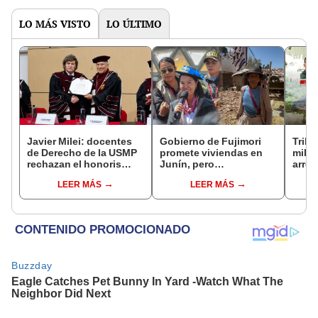
LO MÁS VISTO
LO ÚLTIMO
Javier Milei: docentes
Gobierno de Fujimori
Tribu
de Derecho de la USMP
promete viviendas en
milit
rechazan el honoris
Junín, pero
arrep
causa otorgado al
damnificados del sismo
de ci
LEER MÁS
LEER MÁS
presidente de Argentina
se quejan por la lentitud