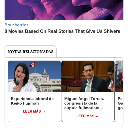
NOTAS RELACIONADAS
Experiencia laboral de
Miguel Ángel Torres:
Perfi
Keiko Fujimori
congresista de la
Gabin
cúpula fujimorista
gobi
LEER MÁS
controlará el primer año
Fujim
LEER MÁS
del Senado