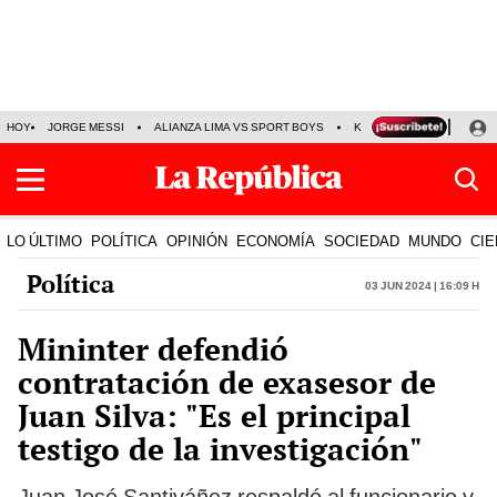
HOY
JORGE MESSI
ALIANZA LIMA VS SPORT BOYS
KENJI FUJIMORI
PRE
LO ÚLTIMO
POLÍTICA
OPINIÓN
ECONOMÍA
SOCIEDAD
MUNDO
CIE
Política
03 Jun 2024 | 16:09 h
Mininter defendió
contratación de exasesor de
Juan Silva: "Es el principal
testigo de la investigación"