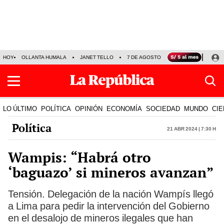
HOY
OLLANTA HUMALA
JANET TELLO
7 DE AGOSTO
TINKA RESULTADOS
LO ÚLTIMO
POLÍTICA
OPINIÓN
ECONOMÍA
SOCIEDAD
MUNDO
CIE
Política
21 Abr 2024 | 7:30 h
Wampis: “Habrá otro
‘baguazo’ si mineros avanzan”
Tensión. Delegación de la nación Wampís llegó
a Lima para pedir la intervención del Gobierno
en el desalojo de mineros ilegales que han