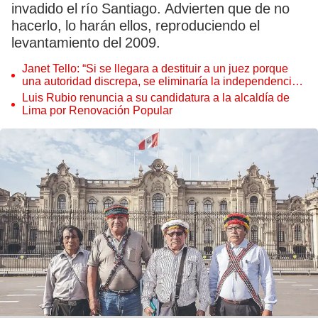
invadido el río Santiago. Advierten que de no
hacerlo, lo harán ellos, reproduciendo el
levantamiento del 2009.
Janet Tello: “Si se llegara a destituir a un juez porque
una autoridad discrepa, se eliminaría la independencia
judicial”
Luis Rubio renuncia a su candidatura a la alcaldía de
Lima por Renovación Popular