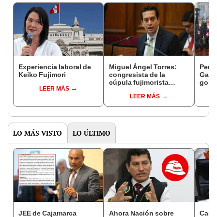
Experiencia laboral de
Miguel Ángel Torres:
Perfi
Keiko Fujimori
congresista de la
Gabin
cúpula fujimorista
gobi
LEER MÁS
controlará el primer año
Fujim
LEER MÁS
del Senado
LO MÁS VISTO
LO ÚLTIMO
JEE de Cajamarca
Ahora Nación sobre
Caso