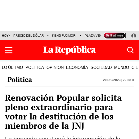
HOY
PRECIO DEL DÓLAR
KENJI FUJIMORI
PLAZA VEA
FERIADOS
KE
LO ÚLTIMO
POLÍTICA
OPINIÓN
ECONOMÍA
SOCIEDAD
MUNDO
CIE
Política
20 Dic 2023 | 22:38 h
Renovación Popular solicita
pleno extraordinario para
votar la destitución de los
miembros de la JNJ