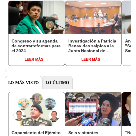
Congreso y su agenda
Investigación a Patricia
Anta
de contrarreformas para
Benavides salpica a la
"Sald
el 2024
Junta Nacional de
San 
Justicia
a fusi
LEER MÁS
LEER MÁS
expr
LO MÁS VISTO
LO ÚLTIMO
Copamiento del Ejército
Seis visitantes
“No s