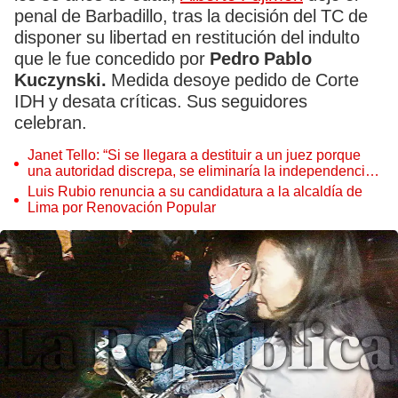
penal de Barbadillo, tras la decisión del TC de
disponer su libertad en restitución del indulto
que le fue concedido por
Pedro Pablo
Kuczynski.
Medida desoye pedido de Corte
IDH y desata críticas. Sus seguidores
celebran.
Janet Tello: “Si se llegara a destituir a un juez porque
una autoridad discrepa, se eliminaría la independencia
judicial”
Luis Rubio renuncia a su candidatura a la alcaldía de
Lima por Renovación Popular