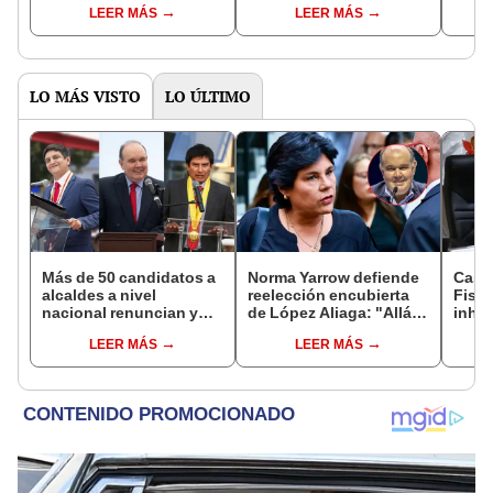
LEER MÁS
LEER MÁS
este 7 de diciembre
protestas
cerra
LO MÁS VISTO
LO ÚLTIMO
Más de 50 candidatos a
Norma Yarrow defiende
Caso
alcaldes a nivel
reelección encubierta
Fisca
nacional renuncian y
de López Aliaga: "Allá el
inhab
dan paso a la reelección
Jurado que se deja
exco
LEER MÁS
LEER MÁS
encubierta
sacar la vuelta"
fujim
Cord