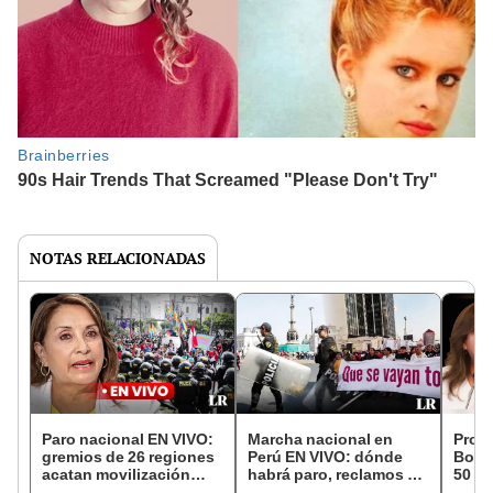
NOTAS RELACIONADAS
Paro nacional EN VIVO:
Marcha nacional en
Prote
gremios de 26 regiones
Perú EN VIVO: dónde
Bolua
acatan movilización
habrá paro, reclamos y
50 me
contra Dina Boluarte
último minuto de las
Cáce