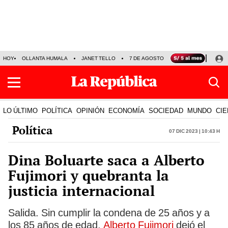
HOY
OLLANTA HUMALA
JANET TELLO
7 DE AGOSTO
TINKA RESULTADOS
LO ÚLTIMO
POLÍTICA
OPINIÓN
ECONOMÍA
SOCIEDAD
MUNDO
CIE
Política
07 Dic 2023 | 10:43 h
Dina Boluarte saca a Alberto
Fujimori y quebranta la
justicia internacional
Salida. Sin cumplir la condena de 25 años y a
los 85 años de edad,
Alberto Fujimori
dejó el