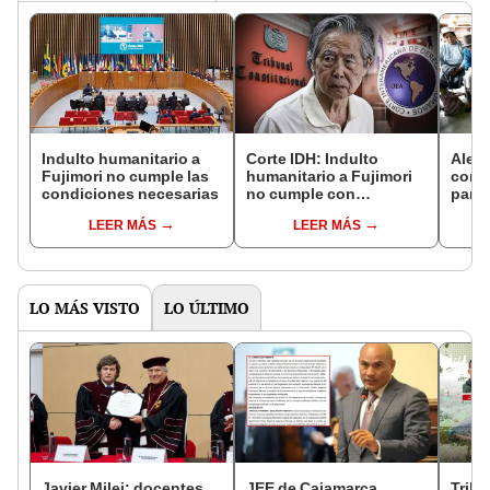
Indulto humanitario a
Corte IDH: Indulto
Aleja
Fujimori no cumple las
humanitario a Fujimori
confl
condiciones necesarias
no cumple con
para 
condiciones necesarias
LEER MÁS
LEER MÁS
LO MÁS VISTO
LO ÚLTIMO
Javier Milei: docentes
JEE de Cajamarca
Tribu