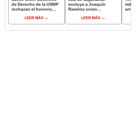
de Derecho de la USMP
excluye a Joaquín
milit
rechazan el honoris
Ramírez como
arrep
causa otorgado al
candidato a gobernador
de ci
LEER MÁS
LEER MÁS
presidente de Argentina
regional por ocultar
sentencia