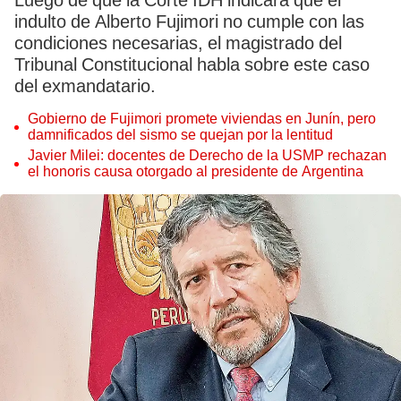
Luego de que la Corte IDH indicara que el
indulto de Alberto Fujimori no cumple con las
condiciones necesarias, el magistrado del
Tribunal Constitucional habla sobre este caso
del exmandatario.
Gobierno de Fujimori promete viviendas en Junín, pero
damnificados del sismo se quejan por la lentitud
Javier Milei: docentes de Derecho de la USMP rechazan
el honoris causa otorgado al presidente de Argentina