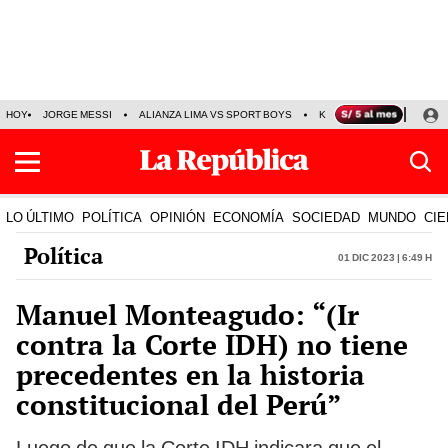
HOY
JORGE MESSI
ALIANZA LIMA VS SPORT BOYS
KENJI FUJIMORI
PRE
LO ÚLTIMO
POLÍTICA
OPINIÓN
ECONOMÍA
SOCIEDAD
MUNDO
CIE
Política
01 Dic 2023 | 6:49 h
Manuel Monteagudo: “(Ir
contra la Corte IDH) no tiene
precedentes en la historia
constitucional del Perú”