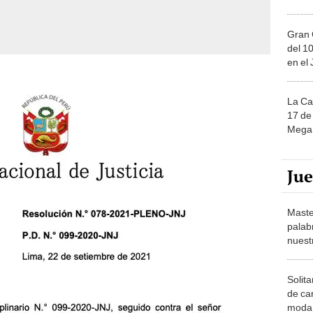
Gran 
del 10
en el
La Ca
17 de 
Mega 
Ju
Maste
palab
nuest
Solita
de ca
moda.