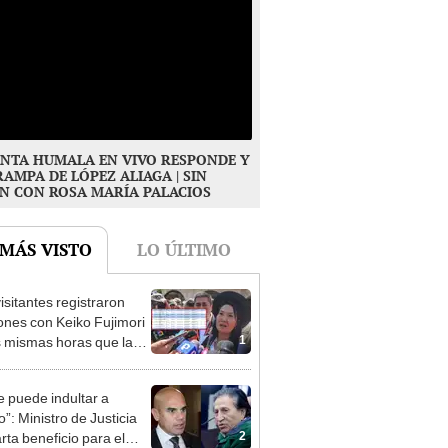
NTA HUMALA EN VIVO RESPONDE Y
RAMPA DE LÓPEZ ALIAGA | SIN
N CON ROSA MARÍA PALACIOS
 MÁS VISTO
LO ÚLTIMO
isitantes registraron
ones con Keiko Fujimori
1
s mismas horas que la
denta se encontraba en
e puede indultar a
”: Ministro de Justicia
2
rta beneficio para el