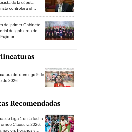
esista de la cúpula
rista controlará el
r año del Senado
les del primer Gabinete
erial del gobierno de
 Fujimori
lincaturas
ncatura del domingo 9 de
o de 2026
tas Recomendadas
os de Liga 1 en la fecha
 Torneo Clausura 2026:
amación, horarios y