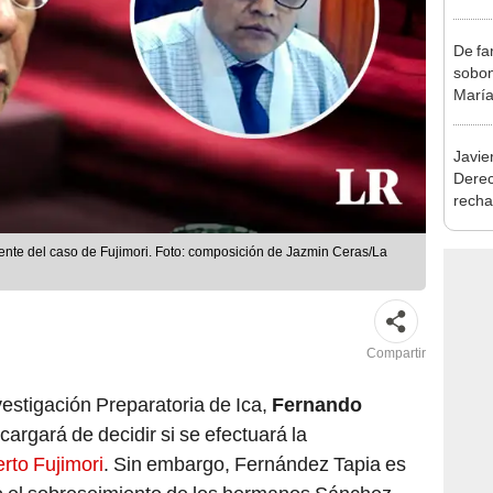
exma
De fa
sobon
María
Javie
Dere
recha
otorg
Argen
iente del caso de Fujimori. Foto: composición de Jazmin Ceras/La
Compartir
vestigación Preparatoria de Ica,
Fernando
ncargará de decidir si se efectuará la
erto Fujimori
. Sin embargo, Fernández Tapia es