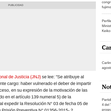
congr
fujimo
prime
Perfi
Minist
Keiko
Car
Carli
agost
nal de Justicia (JNJ)
se lee: "Se atribuye al
te cargo: haber vulnerado el deber de impartir
No
oceso, en su expresión de la motivación de las
o en el artículo 139 numeral 5) de la
Partid
 al expedir la Resolución N° 03 de fecha 05 de
4 del
progr
 Prisión Preventiva N° 01356-2015- 2,