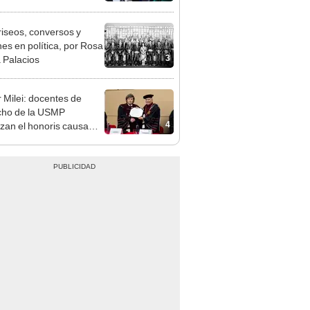
ndatario
riseos, conversos y
es en política, por Rosa
3
 Palacios
r Milei: docentes de
cho de la USMP
4
zan el honoris causa
ado al presidente de
tina