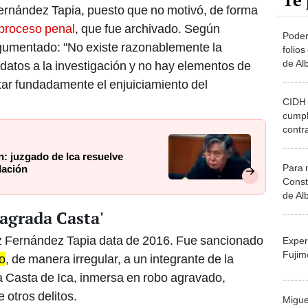
Te 
Fernández Tapia, puesto que no motivó, de forma
 proceso penal
, que fue archivado. Según
Poder
gumentado: "No existe razonablemente la
folios
de Al
 datos a la investigación y no hay elementos de
itar fundadamente el enjuiciamiento del
CIDH 
cumpl
contra
Fujim
n: juzgado de Ica resuelve
Para 
lación
Const
de Al
imposi
Sagrada Casta'
ez Fernández Tapia data de 2016. Fue sancionado
Exper
Fujim
o
, de manera irregular, a un integrante de la
a Casta de Ica, inmersa en robo agravado,
e otros delitos.
Migue