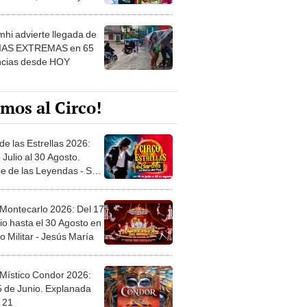
 ver
hi advierte llegada de
IAS EXTREMAS en 65
ncias desde HOY
mos al Circo!
de las Estrellas 2026:
 Julio al 30 Agosto.
e de las Leyendas - San
l
 Montecarlo 2026: Del 17
io hasta el 30 Agosto en
o Militar - Jesús María
 Místico Condor 2026:
5 de Junio. Explanada
 21