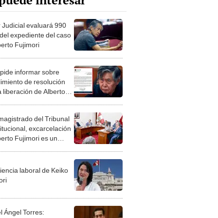
puede interesar
 Judicial evaluará 990
 del expediente del caso
berto Fujimori
pide informar sobre
imiento de resolución
 liberación de Alberto
ori
magistrado del Tribunal
itucional, excarcelación
berto Fujimori es un
ble jurídico
iencia laboral de Keiko
ori
l Ángel Torres: