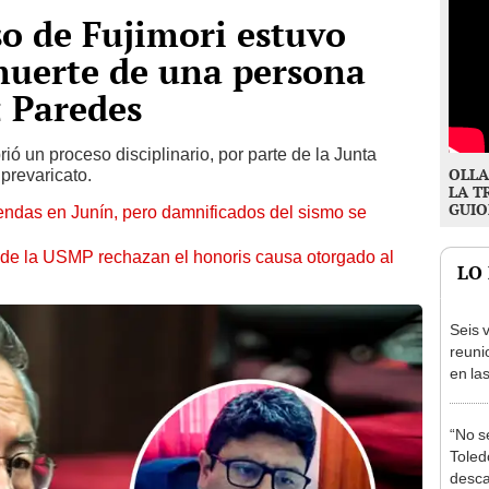
so de Fujimori estuvo
muerte de una persona
 Paredes
ió un proceso disciplinario, por parte de la Junta
OLLA
 prevaricato.
LA T
GUIO
endas en Junín, pero damnificados del sismo se
 de la USMP rechazan el honoris causa otorgado al
LO
Seis v
reuni
en la
presi
Junín
“No s
Toledo
desca