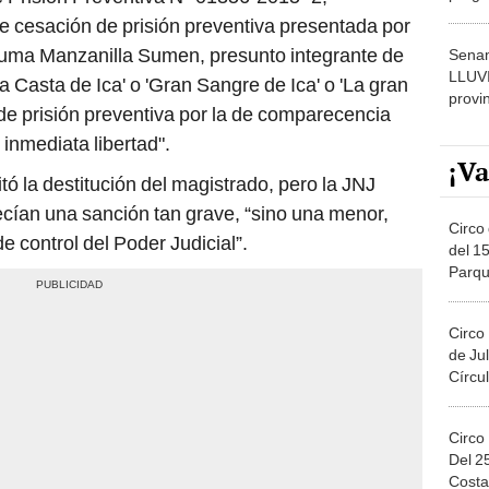
dónde
de cesación de prisión preventiva presentada por
Numa Manzanilla Sumen, presunto integrante de
Senam
LLUV
 Casta de Ica' o 'Gran Sangre de Ica' o 'La gran
provi
 de prisión preventiva por la de comparecencia
inmediata libertad".
¡Va
itó la destitución del magistrado, pero la JNJ
cían una sanción tan grave, “sino una menor,
Circo 
 control del Poder Judicial”.
del 15
Parqu
Migue
Circo
de Jul
Círcul
Circo
Del 2
Costa