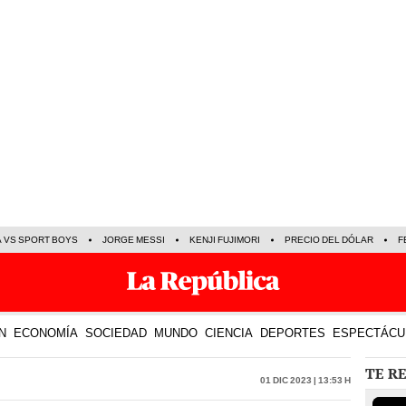
A VS SPORT BOYS
JORGE MESSI
KENJI FUJIMORI
PRECIO DEL DÓLAR
F
N
ECONOMÍA
SOCIEDAD
MUNDO
CIENCIA
DEPORTES
ESPECTÁCU
TE R
01 Dic 2023 | 13:53 h