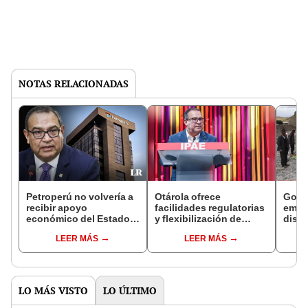
NOTAS RELACIONADAS
Petroperú no volvería a
Otárola ofrece
Gobi
recibir apoyo
facilidades regulatorias
emer
económico del Estado,
y flexibilización de
distr
reafirmó el premier
trámites ante
por d
LEER MÁS
LEER MÁS
Alberto Otárola
empresarios de CADE
¿cuá
LO MÁS VISTO
LO ÚLTIMO