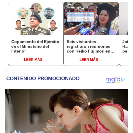
Copamiento del Ejército
Seis visitantes
Jaim
en el Ministerio del
registraron reuniones
Harv
Interior
con Keiko Fujimori en
perse
las mismas horas que la
horri
LEER MÁS
LEER MÁS
presidenta se
encontraba en Junín