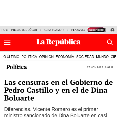
HOY
PRECIO DEL DÓLAR
KENJI FUJIMORI
PLAZA VEA
FERIADOS
KE
LO ÚLTIMO
POLÍTICA
OPINIÓN
ECONOMÍA
SOCIEDAD
MUNDO
CIE
Política
17 Nov 2023 | 6:02 h
Las censuras en el Gobierno de
Pedro Castillo y en el de Dina
Boluarte
Diferencias. Vicente Romero es el primer
ministro sancionado de Dina Boluarte en casi