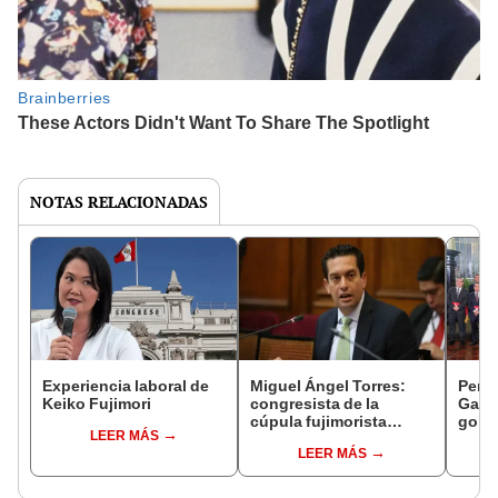
NOTAS RELACIONADAS
Experiencia laboral de
Miguel Ángel Torres:
Perfi
Keiko Fujimori
congresista de la
Gabin
cúpula fujimorista
gobi
LEER MÁS
controlará el primer año
Fujim
LEER MÁS
del Senado