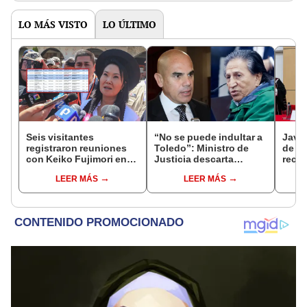
LO MÁS VISTO
LO ÚLTIMO
Seis visitantes
“No se puede indultar a
Javie
registraron reuniones
Toledo”: Ministro de
de D
con Keiko Fujimori en
Justicia descarta
recha
las mismas horas que la
beneficio para el
causa
LEER MÁS
LEER MÁS
presidenta se
exmandatario
presi
encontraba en Junín