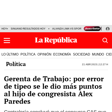
HOY
SINUANO RESULTADOS HOY
ALIANZA LIMA VS SPORT BOYS
JORGE MES
LO ÚLTIMO
POLÍTICA
OPINIÓN
ECONOMÍA
SOCIEDAD
MUNDO
CIE
Política
21 Abr 2023 | 12:27 h
Gerenta de Trabajo: por error
de tipeo se le dio más puntos
al hijo de congresista Alex
Paredes