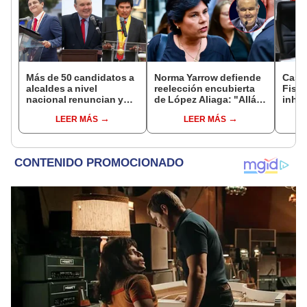
Más de 50 candidatos a
Norma Yarrow defiende
Caso
alcaldes a nivel
reelección encubierta
Fisca
nacional renuncian y
de López Aliaga: "Allá el
inhab
dan paso a la reelección
Jurado que se deja
exco
LEER MÁS
LEER MÁS
encubierta
sacar la vuelta"
fujim
Cord