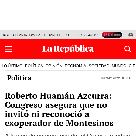
HOY
OLLANTA HUMALA
JANET TELLO
7 DE AGOSTO
TINKA RESULTADOS
LO ÚLTIMO
POLÍTICA
OPINIÓN
ECONOMÍA
SOCIEDAD
MUNDO
CIE
Política
04 May 2022 | 8:53 h
Roberto Huamán Azcurra:
Congreso asegura que no
invitó ni reconoció a
exoperador de Montesinos