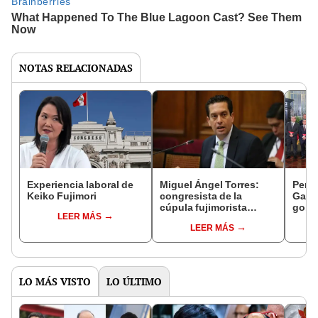
NOTAS RELACIONADAS
Experiencia laboral de
Miguel Ángel Torres:
Perfi
Keiko Fujimori
congresista de la
Gabin
cúpula fujimorista
gobi
LEER MÁS
controlará el primer año
Fujim
LEER MÁS
del Senado
LO MÁS VISTO
LO ÚLTIMO