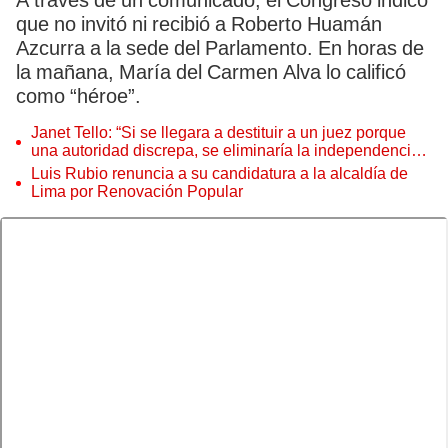
A través de un comunicado, el Congreso indicó
que no invitó ni recibió a Roberto Huamán
Azcurra a la sede del Parlamento. En horas de
la mañana, María del Carmen Alva lo calificó
como “héroe”.
Janet Tello: “Si se llegara a destituir a un juez porque
una autoridad discrepa, se eliminaría la independencia
judicial”
Luis Rubio renuncia a su candidatura a la alcaldía de
Lima por Renovación Popular