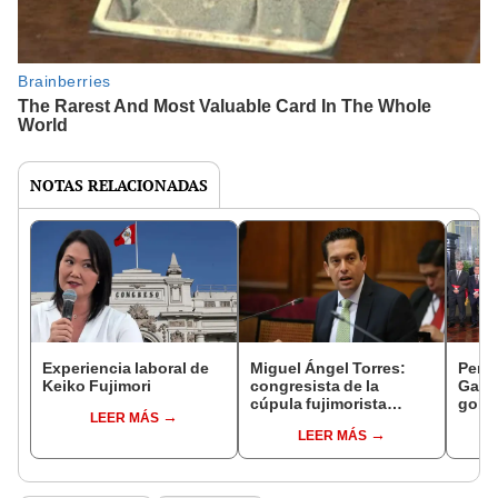
NOTAS RELACIONADAS
Experiencia laboral de
Miguel Ángel Torres:
Perfi
Keiko Fujimori
congresista de la
Gabin
cúpula fujimorista
gobi
LEER MÁS
controlará el primer año
Fujim
LEER MÁS
del Senado