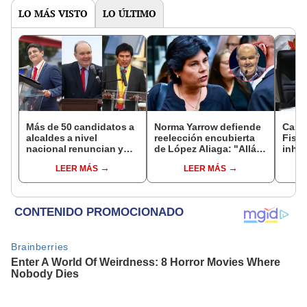
LO MÁS VISTO
LO ÚLTIMO
Más de 50 candidatos a
Norma Yarrow defiende
Caso
alcaldes a nivel
reelección encubierta
Fisca
nacional renuncian y
de López Aliaga: "Allá el
inhab
dan paso a la reelección
Jurado que se deja
exco
LEER MÁS
LEER MÁS
encubierta
sacar la vuelta"
fujim
Cord