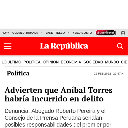
HOY
OLLANTA HUMALA
JANET TELLO
7 DE AGOSTO
TINKA RESULTADOS
LO ÚLTIMO
POLÍTICA
OPINIÓN
ECONOMÍA
SOCIEDAD
MUNDO
CIE
Política
25 Feb 2022 | 22:57 h
Advierten que Aníbal Torres
habría incurrido en delito
Denuncia. Abogado Roberto Pereira y el
Consejo de la Prensa Peruana señalan
posibles responsabilidades del premier por