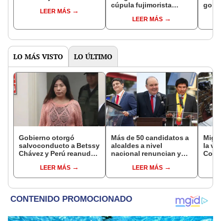
cúpula fujimorista
gobi
LEER MÁS
controlará el primer año
Fujim
LEER MÁS
del Senado
LO MÁS VISTO
LO ÚLTIMO
Gobierno otorgó
Más de 50 candidatos a
Migue
salvoconducto a Betssy
alcaldes a nivel
la vi
Chávez y Perú reanuda
nacional renuncian y
Congr
relaciones diplomáticas
dan paso a la reelección
proye
LEER MÁS
LEER MÁS
con México
encubierta
plant
pres