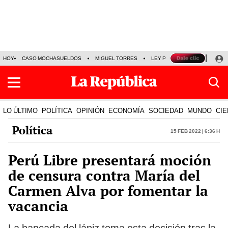
HOY
CASO MOCHASUELDOS
MIGUEL TORRES
LEY PULPÍN
PRECIO DEL
LO ÚLTIMO
POLÍTICA
OPINIÓN
ECONOMÍA
SOCIEDAD
MUNDO
CIE
Política
15 Feb 2022 | 6:36 h
Perú Libre presentará moción
de censura contra María del
Carmen Alva por fomentar la
vacancia