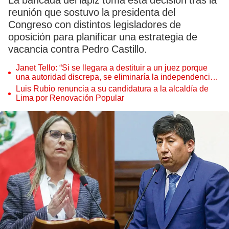
La bancada del lápiz toma esta decisión tras la
reunión que sostuvo la presidenta del
Congreso con distintos legisladores de
oposición para planificar una estrategia de
vacancia contra Pedro Castillo.
Janet Tello: “Si se llegara a destituir a un juez porque
una autoridad discrepa, se eliminaría la independencia
judicial”
Luis Rubio renuncia a su candidatura a la alcaldía de
Lima por Renovación Popular