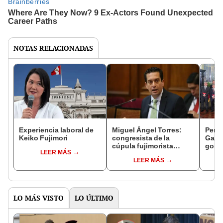
NOTAS RELACIONADAS
Experiencia laboral de
Miguel Ángel Torres:
Perfi
Keiko Fujimori
congresista de la
Gabin
cúpula fujimorista
gobi
LEER MÁS
controlará el primer año
Fujim
LEER MÁS
del Senado
LO MÁS VISTO
LO ÚLTIMO