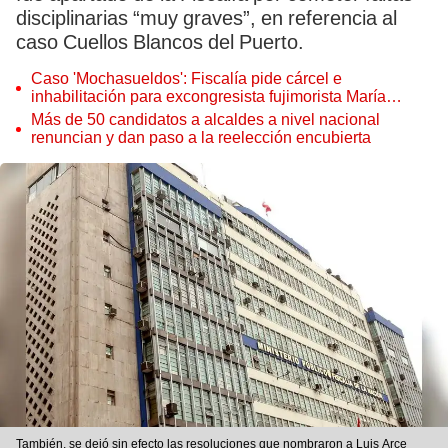
disciplinarias “muy graves”, en referencia al
caso Cuellos Blancos del Puerto.
Caso 'Mochasueldos': Fiscalía pide cárcel e
inhabilitación para excongresista fujimorista María
Cordero Jon Tay
Más de 50 candidatos a alcaldes a nivel nacional
renuncian y dan paso a la reelección encubierta
También, se dejó sin efecto las resoluciones que nombraron a Luis Arce