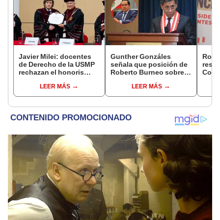
Javier Milei: docentes
Gunther Gonzáles
Robe
de Derecho de la USMP
señala que posición de
respo
rechazan el honoris
Roberto Burneo sobre
Cong
causa otorgado al
reelección de López
reele
LEER MÁS
LEER MÁS
presidente de Argentina
Aliaga no representan al
de al
JNE