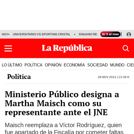
HOY
UNIVERSITARIO VS SPORTING CRISTAL
SINUANO RESULTADOS HOY
CA
LO ÚLTIMO
POLÍTICA
OPINIÓN
ECONOMÍA
SOCIEDAD
MUNDO
CIE
Política
28 Nov 2021 | 13:38 h
Ministerio Público designa a
Martha Maisch como su
representante ante el JNE
Maisch reemplaza a Víctor Rodríguez, quien
fue apartado de la Fiscalía por cometer faltas