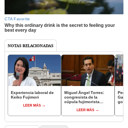
NOTAS RELACIONADAS
Experiencia laboral de
Miguel Ángel Torres:
Perfi
Keiko Fujimori
congresista de la
Gabin
cúpula fujimorista
gobi
LEER MÁS
controlará el primer año
Fujim
LEER MÁS
del Senado