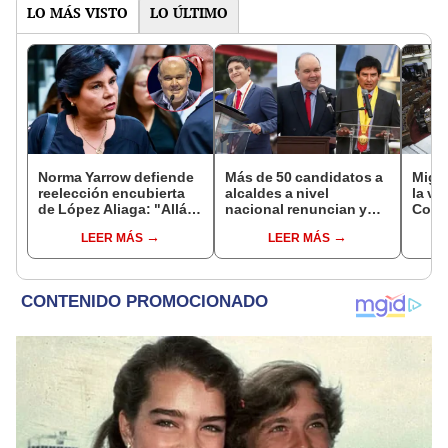
LO MÁS VISTO
LO ÚLTIMO
Norma Yarrow defiende
Más de 50 candidatos a
Migue
reelección encubierta
alcaldes a nivel
la vi
de López Aliaga: "Allá el
nacional renuncian y
Congr
Jurado que se deja
dan paso a la reelección
proye
LEER MÁS
LEER MÁS
sacar la vuelta"
encubierta
plant
pres