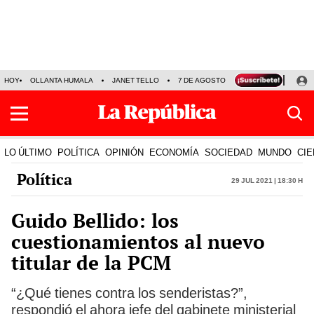
HOY
OLLANTA HUMALA
JANET TELLO
7 DE AGOSTO
TINKA RESULTADOS
LO ÚLTIMO
POLÍTICA
OPINIÓN
ECONOMÍA
SOCIEDAD
MUNDO
CIE
Política
29 Jul 2021 | 18:30 h
Guido Bellido: los
cuestionamientos al nuevo
titular de la PCM
“¿Qué tienes contra los senderistas?”,
respondió el ahora jefe del gabinete ministerial