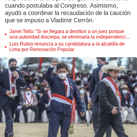
cuando postulaba al Congreso. Asimismo,
ayudó a coordinar la recaudación de la caución
que se impuso a Vladimir Cerrón.
Janet Tello: “Si se llegara a destituir a un juez porque
una autoridad discrepa, se eliminaría la independencia
judicial”
Luis Rubio renuncia a su candidatura a la alcaldía de
Lima por Renovación Popular